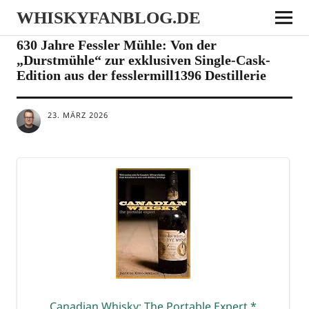
WHISKYFANBLOG.DE
NEWS
630 Jahre Fessler Mühle: Von der
„Durstmühle“ zur exklusiven Single-Cask-
Edition aus der fesslermill1396 Destillerie
23. MÄRZ 2026
Cana­di­an Whis­ky: The Por­ta­ble Expert
*