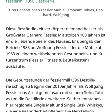
Drei Gene­ra­tio­nen Fess­ler Müh­le Sers­heim: Tobi­as, Ger­
hard, Wolfgang
Die­se Bestän­dig­keit ver­kör­pert nie­mand bes­ser als
Groß­va­ter Ger­hard Fess­ler. Mit stol­zen 103 Jah­ren ist
er die „leben­de See­le“ des Hau­ses. Er über­gab den
Betrieb 1983 an Wolf­gang Fess­ler, der die Müh­le ab
1983 zu einem weit­be­kann­ten Gesund­heits- und Kul­
tur­zen­trum (Fess­ler Fit­ness & Beu­tel­kas­ten)
ausbaute.
Die Geburts­stun­de der fesslermill1396 Destil­le­
rie schlug zu Beginn der 2010er Jah­re, als Wolf­gang
Fess­ler das Are­al gemein­sam mit sei­nem Sohn Tobi­
as um die Destil­le­rie erwei­ter­te. Seit­her ent­ste­hen
hier regio­na­le Sin­gle Malt und Sin­gle Cask Whis­kys,
die eine Beson­der­heit pfle­gen: Die Her­stel­lung