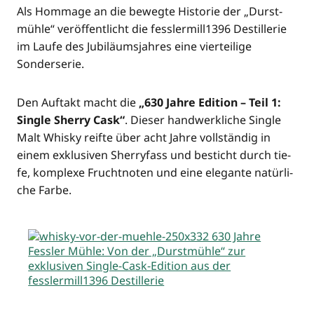
Als Hom­mage an die beweg­te His­to­rie der „Durst­
müh­le“ ver­öf­fent­licht die fesslermill1396 Destil­le­rie
im Lau­fe des Jubi­lä­ums­jah­res eine vier­tei­li­ge
Sonderserie.
Den Auf­takt macht die
„630 Jah­re Edi­ti­on – Teil 1:
Sin­gle Sher­ry Cask“
. Die­ser hand­werk­li­che Sin­gle
Malt Whis­ky reif­te über acht Jah­re voll­stän­dig in
einem exklu­si­ven Sher­ry­fass und besticht durch tie­
fe, kom­ple­xe Frucht­no­ten und eine ele­gan­te natür­li­
che Farbe.