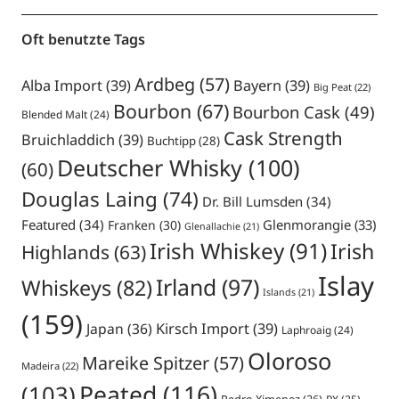
Oft benutzte Tags
Ardbeg
(57)
Alba Import
(39)
Bayern
(39)
Big Peat
(22)
Bourbon
(67)
Bourbon Cask
(49)
Blended Malt
(24)
Cask Strength
Bruichladdich
(39)
Buchtipp
(28)
Deutscher Whisky
(100)
(60)
Douglas Laing
(74)
Dr. Bill Lumsden
(34)
Featured
(34)
Glenmorangie
(33)
Franken
(30)
Glenallachie
(21)
Irish Whiskey
(91)
Irish
Highlands
(63)
Islay
Irland
(97)
Whiskeys
(82)
Islands
(21)
(159)
Japan
(36)
Kirsch Import
(39)
Laphroaig
(24)
Oloroso
Mareike Spitzer
(57)
Madeira
(22)
Peated
(116)
(103)