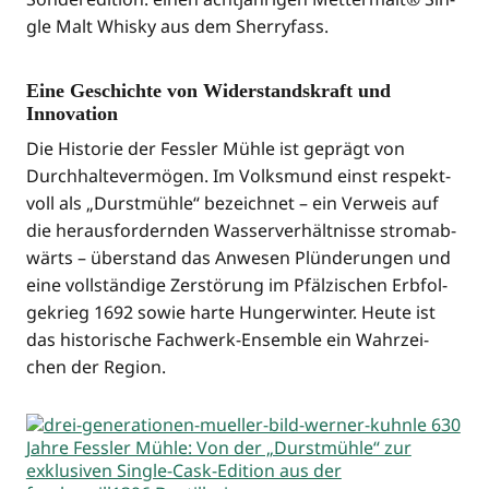
gle Malt Whis­ky aus dem Sherryfass.
Eine Geschichte von Widerstandskraft und
Innovation
Die His­to­rie der Fess­ler Müh­le ist geprägt von
Durch­hal­te­ver­mö­gen. Im Volks­mund einst respekt­
voll als „Durst­müh­le“ bezeich­net – ein Ver­weis auf
die her­aus­for­dern­den Was­ser­ver­hält­nis­se strom­ab­
wärts – über­stand das Anwe­sen Plün­de­run­gen und
eine voll­stän­di­ge Zer­stö­rung im Pfäl­zi­schen Erb­fol­
ge­krieg 1692 sowie har­te Hun­ger­win­ter. Heu­te ist
das his­to­ri­sche Fach­werk-Ensem­ble ein Wahr­zei­
chen der Region.