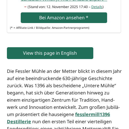
–
(Stand von: 12. Novem­ber 2025 17:40 –
Details
)
Bei Ama­zon anse­hen
*
(* = Affi­lia­te-Link / Bild­quel­le: Amazon-Partnerprogramm)
View this page in English
Die Fess­ler Müh­le an der Met­ter blickt in die­sem Jahr
auf eine beein­dru­cken­de 630-jäh­ri­ge Geschich­te
zurück. Was 1396 als beschei­de­ne „Unte­re Müh­le“
begann, hat sich über Gene­ra­tio­nen hin­weg zu
einem ein­zig­ar­ti­gen Zen­trum für Tra­di­ti­on, Hand­
werk und Inno­va­ti­on ent­wi­ckelt. Zum gro­ßen Jubi­lä­
um prä­sen­tiert die haus­ei­ge­ne
fesslermill1396
Destil­le­rie
nun den ers­ten Teil einer vier­tei­li­gen
Son­der­edi­ti­on: einen acht­jäh­ri­gen Met­ter­malt® Sin­