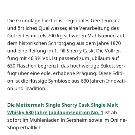
Die Grund­la­ge hier­für ist regio­na­les Gers­ten­malz
und ört­li­ches Quell­was­ser, eine Ver­ar­bei­tung des
Getrei­des mit­tels 700 kg schwe­ren Mahl­stei­nen auf
dem his­to­ri­schen Schrot­gang aus dem Jah­re 1870
und eine Rei­fung im 1. Fill Sher­ry Cask. Die Voll­rei­
fung mit 46,3% Vol. ist pas­send zum Jubi­lä­um auf
630 Fla­schen begrenzt, das hoch­wer­ti­ge Eti­kett ver­
fügt über eine edle, erha­be­ne Prä­gung. Die­se Edi­ti­
on ist die flüs­si­ge Sym­bio­se aus 630 Jah­ren Inno­va­ti­
on und Tradition.
Die
Met­ter­malt Sin­gle Sher­ry Cask Sin­gle Malt
Whis­ky 630 Jah­re Jubi­lä­ums­edi­ti­on No. 1
ist ab
sofort im Müh­len­la­den in Sers­heim sowie im Online-
Shop erhältlich.