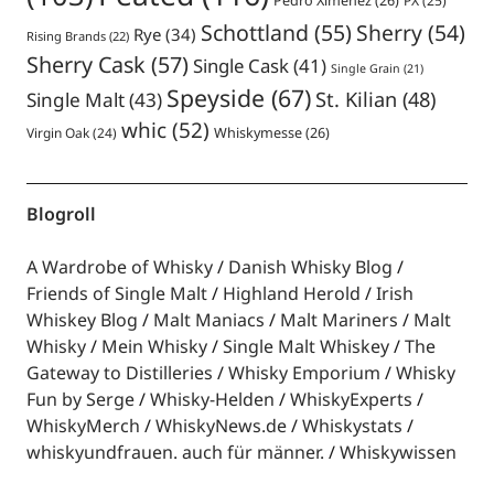
Pedro Ximenez
(26)
PX
(25)
Schottland
(55)
Sherry
(54)
Rye
(34)
Rising Brands
(22)
Sherry Cask
(57)
Single Cask
(41)
Single Grain
(21)
Speyside
(67)
St. Kilian
(48)
Single Malt
(43)
whic
(52)
Virgin Oak
(24)
Whiskymesse
(26)
Blogroll
A Wardrobe of Whisky
Danish Whisky Blog
Friends of Single Malt
Highland Herold
Irish
Whiskey Blog
Malt Maniacs
Malt Mariners
Malt
Whisky
Mein Whisky
Single Malt Whiskey
The
Gateway to Distilleries
Whisky Emporium
Whisky
Fun by Serge
Whisky-Helden
WhiskyExperts
WhiskyMerch
WhiskyNews.de
Whiskystats
whiskyundfrauen. auch für männer.
Whiskywissen