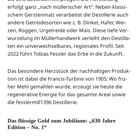
erfolgt ganz „nach mül­le­ri­scher Art“. Neben klas­si­
schem Gers­ten­malz ver­ar­bei­tet die Destil­le­rie auch
ande­re Getrei­de­sor­ten wie z. B. Din­kel, Hafer, Wei­
zen, Rog­gen, Urge­trei­de oder Mais. Die­se tie­fe Ver­
wur­ze­lung im Mül­ler­hand­werk ver­leiht den Destil­la­
ten ein unver­wech­sel­ba­res, regio­na­les Pro­fil. Seit
2022 führt Tobi­as Fess­ler das Erbe in die Zukunft.
Das beson­de­re Herz­stück der nach­hal­ti­gen Pro­duk­
ti­on ist dabei die Fran­cis-Tur­bi­ne von 1905: Wo frü­
her Mehl gemah­len wur­de, erzeugt sie heu­te die
rege­ne­ra­ti­ve Ener­gie für das gesam­te Are­al sowie
die fesslermill1396 Destillerie.
Das flüssige Gold zum Jubiläum: „630 Jahre
Edition – No. 1“