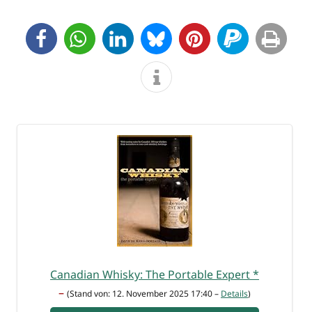
Cana­di­an Whis­ky: The Por­ta­ble Expert
*
–
(Stand von: 12. Novem­ber 2025 17:40 –
Details
)