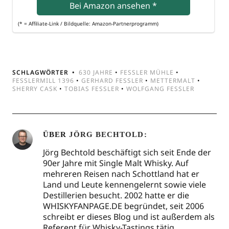
Bei Ama­zon anse­hen
*
(* = Affi­lia­te-Link / Bild­quel­le: Amazon-Partnerprogramm)
SCHLAGWÖRTER
630 JAHRE
•
FESSLER MÜHLE
•
FESSLERMILL 1396
•
GERHARD FESSLER
•
METTERMALT
•
SHERRY CASK
•
TOBIAS FESSLER
•
WOLFGANG FESSLER
ÜBER
JÖRG BECHTOLD
Jörg Bechtold beschäftigt sich seit Ende der
90er Jahre mit Single Malt Whisky. Auf
mehreren Reisen nach Schottland hat er
Land und Leute kennengelernt sowie viele
Destillerien besucht. 2002 hatte er die
WHISKYFANPAGE.DE begründet, seit 2006
schreibt er dieses Blog und ist außerdem als
Referent für Whisky-Tastings tätig.