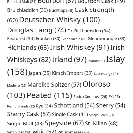
Bourbon
(67)
Bourbon Cask
(49)
Blended Malt
(24)
Cask Strength
Bruichladdich
(39)
Buchtipp
(28)
Deutscher Whisky
(100)
(60)
Douglas Laing
(74)
Dr. Bill Lumsden
(34)
Featured
(34)
Glenmorangie
(33)
Franken
(30)
Glenallachie
(21)
Irish Whiskey
(91)
Irish
Highlands
(63)
Islay
Irland
(97)
Whiskeys
(82)
Islands
(21)
(158)
Japan
(35)
Kirsch Import
(39)
Laphroaig
(24)
Oloroso
Mareike Spitzer
(57)
Madeira
(22)
Peated
(115)
(103)
Pedro Ximenez
(26)
PX
(25)
Schottland
(54)
Sherry
(54)
Rye
(34)
Rising Brands
(22)
Sherry Cask
(57)
Single Cask
(41)
Single Grain
(21)
Speyside
(67)
St. Kilian
(48)
Single Malt
(43)
whic
(52)
Virgin Oak
(24)
Whiskymesse
(26)