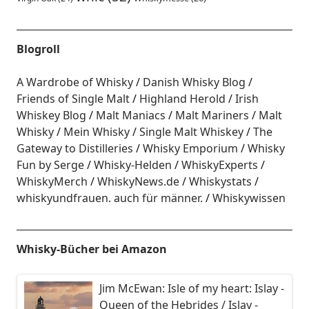
Blogroll
A Wardrobe of Whisky
Danish Whisky Blog
Friends of Single Malt
Highland Herold
Irish
Whiskey Blog
Malt Maniacs
Malt Mariners
Malt
Whisky
Mein Whisky
Single Malt Whiskey
The
Gateway to Distilleries
Whisky Emporium
Whisky
Fun by Serge
Whisky-Helden
WhiskyExperts
WhiskyMerch
WhiskyNews.de
Whiskystats
whiskyundfrauen. auch für männer.
Whiskywissen
Whisky-Bücher bei Amazon
Jim McEwan: Isle of my heart: Islay -
Queen of the Hebrides / Islay -