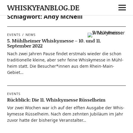
WHISKYFANBLOG.DE
Schlagwort:
Andy McNeill
EVENTS
NEWS
5. Mühlheimer Whiskymesse – 10. und 11.
September 2022
Nach zwei Jah­ren Pau­se fin­det erst­mals wie­der die schon
tra­di­tio­nel­le klei­ne, aber sehr fei­ne Whis­ky­mes­se in Mühl­
heim statt. Die Besucher*innen aus dem Rhein-Main-
Gebiet…
EVENTS
Rückblick: Die 11. Whiskymesse Rüsselheim
Vor zwei Wochen war ich auf der elf­ten Aus­ga­be der Whis­
ky­mes­se Rüs­sel­heim. Nach dem zehn­ten Jubi­lä­um im Jahr
zuvor hat­te der bis­he­ri­ge Veranstalter…