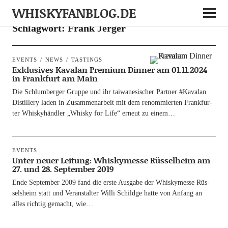
WHISKYFANBLOG.DE
Schlagwort:
Frank Jerger
EVENTS
NEWS
TASTINGS
Exklusives Kavalan Premium Dinner am 01.11.2024
in Frankfurt am Main
Die Schlum­ber­ger Grup­pe und ihr tai­wa­ne­si­scher Part­ner #Kavalan
Distil­lery laden in Zusam­men­ar­beit mit dem renom­mier­ten Frank­fur­
ter Whis­ky­händ­ler „Whis­ky for Life“ erneut zu einem…
EVENTS
Unter neuer Leitung: Whiskymesse Rüsselheim am
27. und 28. September 2019
Ende Sep­tem­ber 2009 fand die ers­te Aus­ga­be der Whis­ky­mes­se Rüs­
sels­heim statt und Ver­an­stal­ter Wil­li Schildge hat­te von Anfang an
alles rich­tig gemacht, wie…