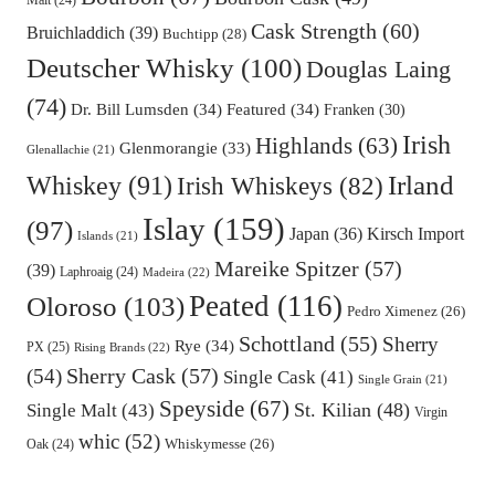
Malt
(24)
Cask Strength
(60)
Bruichladdich
(39)
Buchtipp
(28)
Deutscher Whisky
(100)
Douglas Laing
(74)
Dr. Bill Lumsden
(34)
Featured
(34)
Franken
(30)
Irish
Highlands
(63)
Glenmorangie
(33)
Glenallachie
(21)
Irland
Whiskey
(91)
Irish Whiskeys
(82)
Islay
(159)
(97)
Kirsch Import
Japan
(36)
Islands
(21)
Mareike Spitzer
(57)
(39)
Laphroaig
(24)
Madeira
(22)
Peated
(116)
Oloroso
(103)
Pedro Ximenez
(26)
Schottland
(55)
Sherry
Rye
(34)
PX
(25)
Rising Brands
(22)
Sherry Cask
(57)
(54)
Single Cask
(41)
Single Grain
(21)
Speyside
(67)
St. Kilian
(48)
Single Malt
(43)
Virgin
whic
(52)
Oak
(24)
Whiskymesse
(26)