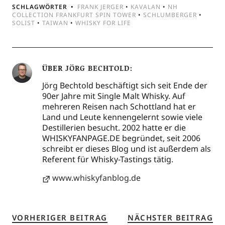
SCHLAGWÖRTER
FRANK JERGER
•
KAVALAN
•
NH
COLLECTION FRANKFURT SPIN TOWER
•
SCHLUMBERGER
•
SOLIST
•
TAIWAN
•
WHISKY FOR LIFE
ÜBER
JÖRG BECHTOLD
Jörg Bechtold beschäftigt sich seit Ende der
90er Jahre mit Single Malt Whisky. Auf
mehreren Reisen nach Schottland hat er
Land und Leute kennengelernt sowie viele
Destillerien besucht. 2002 hatte er die
WHISKYFANPAGE.DE begründet, seit 2006
schreibt er dieses Blog und ist außerdem als
Referent für Whisky-Tastings tätig.
www.whiskyfanblog.de
VORHERIGER BEITRAG
NÄCHSTER BEITRAG