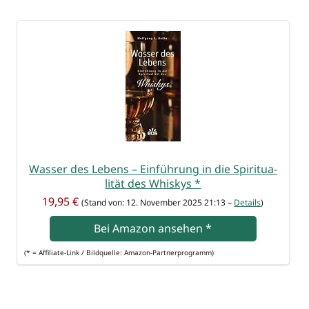
Was­ser des Lebens – Ein­füh­rung in die Spi­ri­tua­
li­tät des Whis­kys
*
19,95 €
(Stand von: 12. Novem­ber 2025 21:13 –
Details
)
Bei Ama­zon anse­hen
*
(* = Affi­lia­te-Link / Bild­quel­le: Amazon-Partnerprogramm)