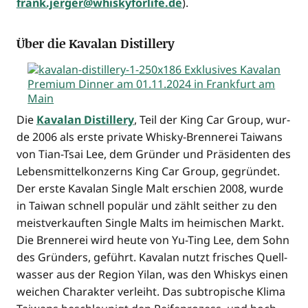
frank.jerger@whiskyforlife.de
).
Über die Kavalan Distillery
Die
Kavalan Distil­lery
, Teil der King Car Group, wur­
de 2006 als ers­te pri­va­te Whis­ky-Bren­ne­rei Tai­wans
von Tian-Tsai Lee, dem Grün­der und Prä­si­den­ten des
Lebens­mit­tel­kon­zerns King Car Group, gegrün­det.
Der ers­te Kavalan Sin­gle Malt erschien 2008, wur­de
in Tai­wan schnell popu­lär und zählt seit­her zu den
meist­ver­kauf­ten Sin­gle Malts im hei­mi­schen Markt.
Die Bren­ne­rei wird heu­te von Yu-Ting Lee, dem Sohn
des Grün­ders, geführt. Kavalan nutzt fri­sches Quell­
was­ser aus der Regi­on Yilan, was den Whis­kys einen
wei­chen Cha­rak­ter ver­leiht. Das sub­tro­pi­sche Kli­ma