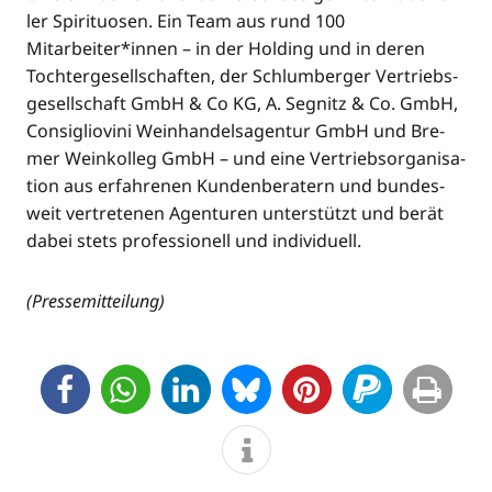
ler Spi­ri­tuo­sen. Ein Team aus rund 100
Mitarbeiter*innen – in der Hol­ding und in deren
Toch­ter­ge­sell­schaf­ten, der Schlum­ber­ger Ver­triebs­
ge­sell­schaft GmbH & Co KG, A. Seg­nitz & Co. GmbH,
Con­siglio­vi­ni Wein­han­dels­agen­tur GmbH und Bre­
mer Wein­kol­leg GmbH – und eine Ver­triebs­or­ga­ni­sa­
ti­on aus erfah­re­nen Kun­den­be­ra­tern und bun­des­
weit ver­tre­te­nen Agen­tu­ren unter­stützt und berät
dabei stets pro­fes­sio­nell und individuell.
(Pres­se­mit­tei­lung)