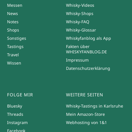
Messen
Whisky-Videos
News
Whisky-Shops
Notes
Whisky-FAQ
Shops
Whisky-Glossar
Sonstiges
Whiskyfanblog als App
Tastings
Fakten über
WHISKYFANBLOG.DE
Travel
Impressum
Wissen
Datenschutzerklärung
FOLGE MIR
WEITERE SEITEN
Bluesky
Whisky-Tastings in Karlsruhe
Threads
Mein Amazon-Store
Instagram
Webhosting von 1&1
Facebook