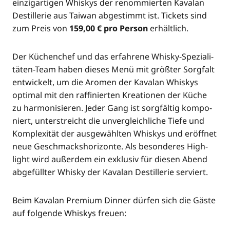
ein­zig­ar­ti­gen Whis­kys der renom­mier­ten Kavalan
Destil­le­rie aus Tai­wan abge­stimmt ist. Tickets sind
zum Preis von
159,00 € pro Per­son
erhältlich.
Der Küchen­chef und das erfah­re­ne Whis­ky-Spe­zia­li­
tä­ten-Team haben die­ses Menü mit größ­ter Sorg­falt
ent­wi­ckelt, um die Aro­men der Kavalan Whis­kys
opti­mal mit den raf­fi­nier­ten Krea­tio­nen der Küche
zu har­mo­ni­sie­ren. Jeder Gang ist sorg­fäl­tig kom­po­
niert, unter­streicht die unver­gleich­li­che Tie­fe und
Kom­ple­xi­tät der aus­ge­wähl­ten Whis­kys und eröff­net
neue Geschmacks­ho­ri­zon­te. Als beson­de­res High­
light wird außer­dem ein exklu­siv für die­sen Abend
abge­füll­ter Whis­ky der Kavalan Destil­le­rie serviert.
Beim Kavalan Pre­mi­um Din­ner dür­fen sich die Gäs­te
auf fol­gen­de Whis­kys freuen: