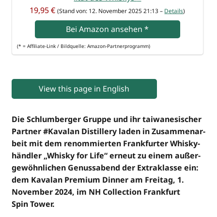
19,95 €
(Stand von: 12. Novem­ber 2025 21:13 –
Details
)
Bei Ama­zon anse­hen
*
(* = Affi­lia­te-Link / Bild­quel­le: Amazon-Partnerprogramm)
View this page in English
Die Schlum­ber­ger Grup­pe und ihr tai­wa­ne­si­scher
Part­ner #Kavalan Distil­lery laden in Zusam­men­ar­
beit mit dem renom­mier­ten Frank­fur­ter Whis­ky­
händ­ler „Whis­ky for Life“ erneut zu einem außer­
ge­wöhn­li­chen Genuss­abend der Extra­klas­se ein:
dem Kavalan Pre­mi­um Din­ner am Frei­tag, 1.
Novem­ber 2024, im NH Coll­ec­tion Frank­furt
Spin Tower.