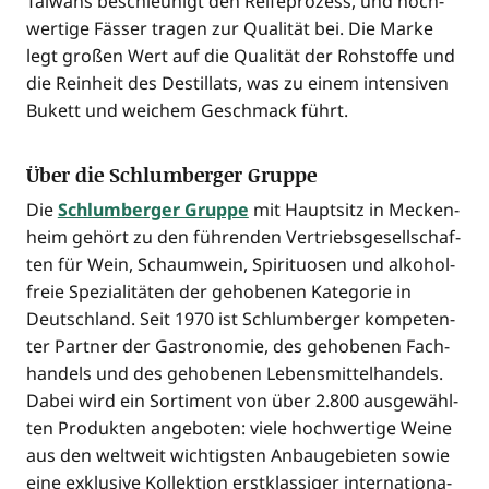
Tai­wans beschleu­nigt den Rei­fe­pro­zess, und hoch­
wer­ti­ge Fäs­ser tra­gen zur Qua­li­tät bei. Die Mar­ke
legt gro­ßen Wert auf die Qua­li­tät der Roh­stof­fe und
die Rein­heit des Destil­lats, was zu einem inten­si­ven
Bukett und wei­chem Geschmack führt.
Über die Schlumberger Gruppe
Die
Schlum­ber­ger Grup­pe
mit Haupt­sitz in Mecken­
heim gehört zu den füh­ren­den Ver­triebs­ge­sell­schaf­
ten für Wein, Schaum­wein, Spi­ri­tuo­sen und alko­hol­
freie Spe­zia­li­tä­ten der geho­be­nen Kate­go­rie in
Deutsch­land. Seit 1970 ist Schlum­ber­ger kom­pe­ten­
ter Part­ner der Gas­tro­no­mie, des geho­be­nen Fach­
han­dels und des geho­be­nen Lebens­mit­tel­han­dels.
Dabei wird ein Sor­ti­ment von über 2.800 aus­ge­wähl­
ten Pro­duk­ten ange­bo­ten: vie­le hoch­wer­ti­ge Wei­ne
aus den welt­weit wich­tigs­ten Anbau­ge­bie­ten sowie
eine exklu­si­ve Kol­lek­ti­on erst­klas­si­ger inter­na­tio­na­