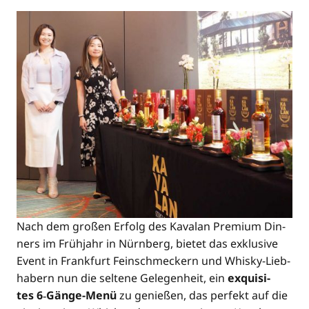
Nach dem gro­ßen Erfolg des Kavalan Pre­mi­um Din­
ners im Früh­jahr in Nürn­berg, bie­tet das exklu­si­ve
Event in Frank­furt Fein­schme­ckern und Whis­ky-Lieb­
ha­bern nun die sel­te­ne Gele­gen­heit, ein
exqui­si­
tes 6‑Gän­ge-Menü
zu genie­ßen, das per­fekt auf die