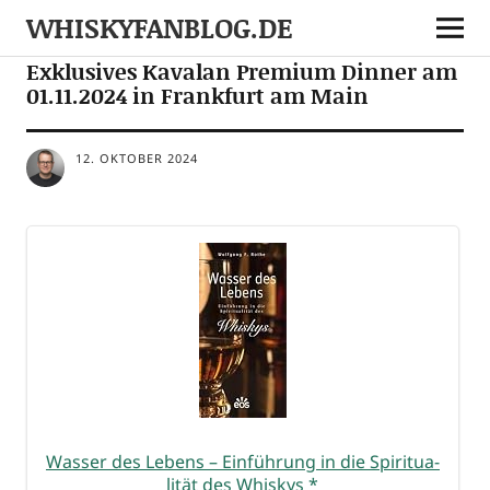
WHISKYFANBLOG.DE
EVENTS
NEWS
TASTINGS
Exklusives Kavalan Premium Dinner am
01.11.2024 in Frankfurt am Main
12. OKTOBER 2024
Was­ser des Lebens – Ein­füh­rung in die Spi­ri­tua­
li­tät des Whis­kys
*