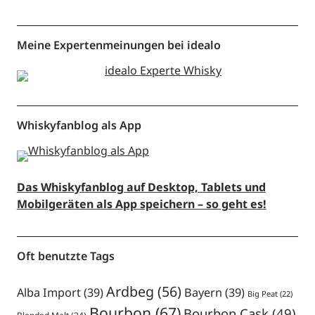
Meine Expertenmeinungen bei idealo
Whiskyfanblog als App
Das Whiskyfanblog auf Desktop, Tablets und
Mobilgeräten als App speichern – so geht es!
Oft benutzte Tags
Ardbeg
(56)
Alba Import
(39)
Bayern
(39)
Big Peat
(22)
Bourbon
(67)
Bourbon Cask
(49)