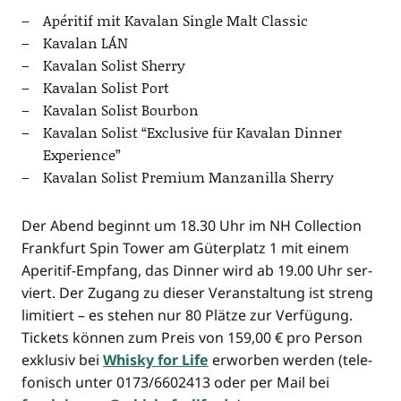
Apé­ri­tif mit Kavalan Sin­gle Malt Classic
Kavalan LÁN
Kavalan Solist Sherry
Kavalan Solist Port
Kavalan Solist Bourbon
Kavalan Solist “Exclu­si­ve für Kavalan Din­ner
Experience”
Kavalan Solist Pre­mi­um Man­z­a­nil­la Sherry
Der Abend beginnt um 18.30 Uhr im NH Coll­ec­tion
Frank­furt Spin Tower am Güter­platz 1 mit einem
Ape­ri­tif-Emp­fang, das Din­ner wird ab 19.00 Uhr ser­
viert. Der Zugang zu die­ser Ver­an­stal­tung ist streng
limi­tiert – es ste­hen nur 80 Plät­ze zur Ver­fü­gung.
Tickets kön­nen zum Preis von 159,00 € pro Per­son
exklu­siv bei
Whis­ky for Life
erwor­ben wer­den (tele­
fo­nisch unter 0173/6602413 oder per Mail bei