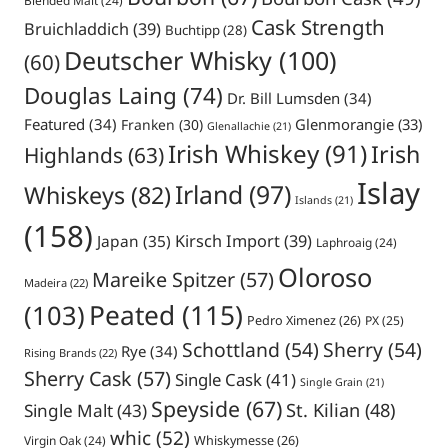
Blended Malt
(24)
Cask Strength
Bruichladdich
(39)
Buchtipp
(28)
Deutscher Whisky
(100)
(60)
Douglas Laing
(74)
Dr. Bill Lumsden
(34)
Featured
(34)
Glenmorangie
(33)
Franken
(30)
Glenallachie
(21)
Irish Whiskey
(91)
Irish
Highlands
(63)
Islay
Irland
(97)
Whiskeys
(82)
Islands
(21)
(158)
Japan
(35)
Kirsch Import
(39)
Laphroaig
(24)
Oloroso
Mareike Spitzer
(57)
Madeira
(22)
Peated
(115)
(103)
Pedro Ximenez
(26)
PX
(25)
Schottland
(54)
Sherry
(54)
Rye
(34)
Rising Brands
(22)
Sherry Cask
(57)
Single Cask
(41)
Single Grain
(21)
Speyside
(67)
St. Kilian
(48)
Single Malt
(43)
whic
(52)
Virgin Oak
(24)
Whiskymesse
(26)