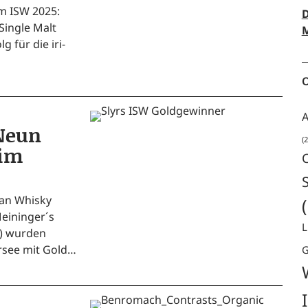
eim ISW 2025:
D
Sin­gle Malt
M
g für die iri­
O
A
Neun
(2
eim
­an Whis­ky
Meininger´s
L
W) wur­den
r­see mit Gold…
G