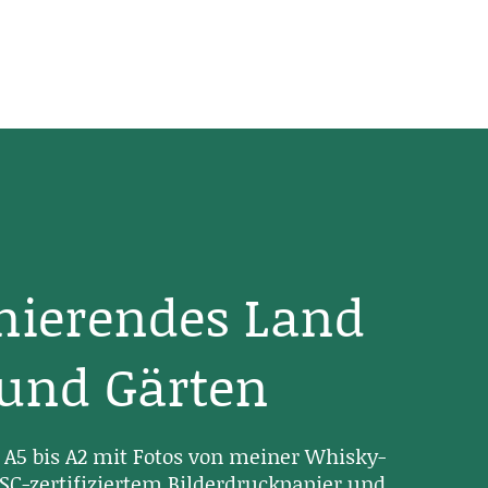
inierendes Land
 und Gärten
A5 bis A2 mit Fotos von meiner Whisky-
SC-zertifiziertem Bilderdruckpapier und