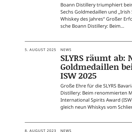
Boann Distil­lery tri­um­phiert b
Sechs Gold­me­dail­len und „Irish 
Whis­key des Jah­res“ Gro­ßer Erfol
sche Boann Distil­lery: Beim…
5. AUGUST 2025
NEWS
SLYRS räumt ab: 
Goldmedaillen b
ISW 2025
Gro­ße Ehre für die SLYRS Bava­ri
Distil­lery: Beim renom­mier­ten 
Inter­na­tio­nal Spi­rits Award (IS
gleich neun Whis­kys vom Schlie
8. AUGUST 2023
NEWS