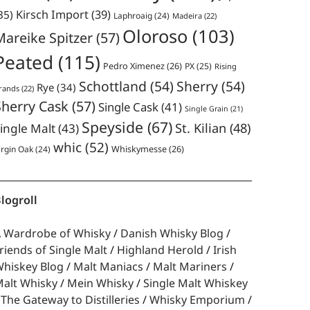
35)
Kirsch Import
(39)
Laphroaig
(24)
Madeira
(22)
Oloroso
(103)
Mareike Spitzer
(57)
Peated
(115)
Pedro Ximenez
(26)
PX
(25)
Rising
Schottland
(54)
Sherry
(54)
Rye
(34)
rands
(22)
Sherry Cask
(57)
Single Cask
(41)
Single Grain
(21)
Speyside
(67)
St. Kilian
(48)
ingle Malt
(43)
whic
(52)
irgin Oak
(24)
Whiskymesse
(26)
logroll
 Wardrobe of Whisky
Danish Whisky Blog
riends of Single Malt
Highland Herold
Irish
hiskey Blog
Malt Maniacs
Malt Mariners
alt Whisky
Mein Whisky
Single Malt Whiskey
The Gateway to Distilleries
Whisky Emporium