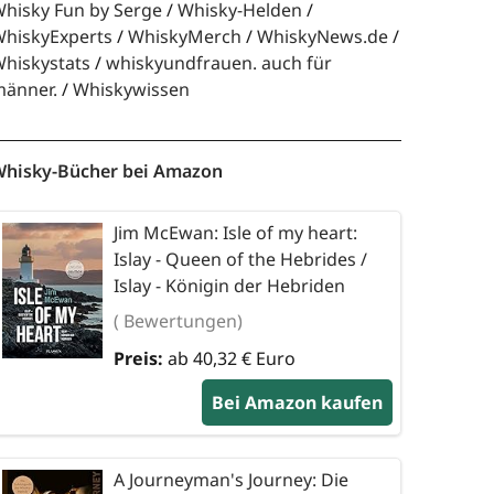
hisky Fun by Serge
Whisky-Helden
hiskyExperts
WhiskyMerch
WhiskyNews.de
hiskystats
whiskyundfrauen. auch für
änner.
Whiskywissen
hisky-Bücher bei Amazon
Jim McEwan: Isle of my heart:
Islay - Queen of the Hebrides /
Islay - Königin der Hebriden
( Bewertungen)
Preis:
ab 40,32 € Euro
Bei Amazon kaufen
A Journeyman's Journey: Die