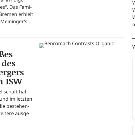
W
h­res“. Das Fami­
W
 Bre­men erhielt
W
n Meininger’s…
m
W
oßes
 des
ergers
im ISW
ll­schaft hat
 und im letz­ten
 die bestehen­
i­te­re aus­ge­