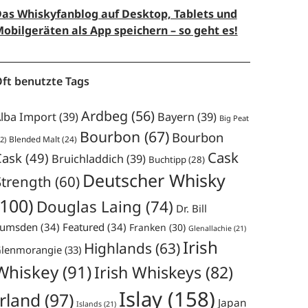
as Whiskyfanblog auf Desktop, Tablets und
obilgeräten als App speichern – so geht es!
ft benutzte Tags
Ardbeg
(56)
lba Import
(39)
Bayern
(39)
Big Peat
Bourbon
(67)
Bourbon
Blended Malt
(24)
2)
Cask
Cask
(49)
Bruichladdich
(39)
Buchtipp
(28)
Deutscher Whisky
Strength
(60)
(100)
Douglas Laing
(74)
Dr. Bill
umsden
(34)
Featured
(34)
Franken
(30)
Glenallachie
(21)
Irish
Highlands
(63)
lenmorangie
(33)
Whiskey
(91)
Irish Whiskeys
(82)
Islay
(158)
Irland
(97)
Japan
Islands
(21)