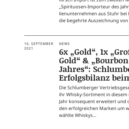
„Spi­ri­­tuo­­sen-Impor­­teur des Ja
li­en­un­ter­neh­men aus Stuhr bei
die begehr­te Aus­zeich­nung vo
16. SEPTEMBER
NEWS
2021
6x „Gold“, 1x „Gr
Gold“ & „Bourbon
Jahres“: Schlumb
Erfolgsbilanz be
Die Schlum­ber­ger Ver­triebs­ge­se
ihr Whis­ky-Sor­­ti­­ment in die­sem
Jahr kon­se­quent erwei­tert und
den erfolg­rei­chen Mar­ken um we
wähl­te Whiskys…