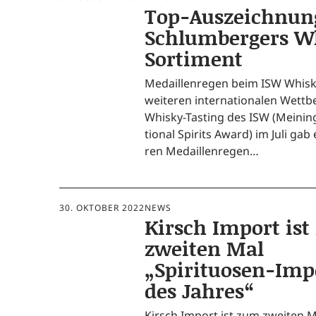
Top-Auszeichnun
Schlumbergers W
Sortiment
Medail­len­re­gen beim ISW Whis­
wei­te­ren inter­na­tio­na­len Wett
Whis­ky-Tasting des ISW (Meining
tio­nal Spi­rits Award) im Juli ga
ren Medaillenregen…
30. OKTOBER 2022
NEWS
Kirsch Import is
zweiten Mal
„Spirituosen-Imp
des Jahres“
Kirsch Import ist zum zwei­ten Ma