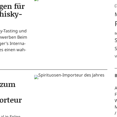
gen für
(
hisky-
ky-Tasting und
B
­be­wer­ben Beim
er’s Inter­na­
S
b es einen wah­
V
B
t zum
A
F
orteur
W
M
l in Fol­ge