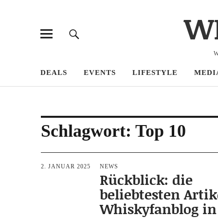
W
W
DEALS
EVENTS
LIFESTYLE
MEDI
Schlagwort:
Top 10
2. JANUAR 2025
NEWS
Rückblick: die
beliebtesten Arti
Whiskyfanblog in