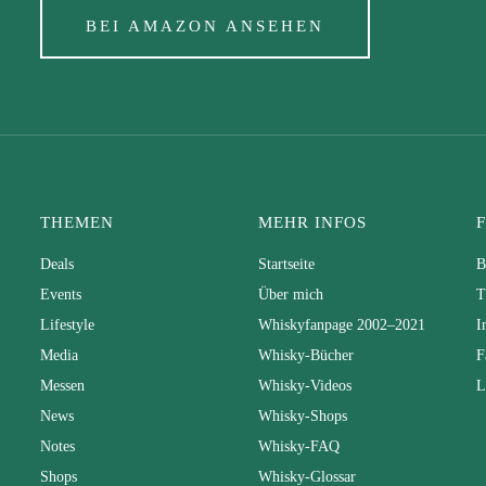
BEI AMAZON ANSEHEN
THEMEN
MEHR INFOS
Deals
Startseite
B
Events
Über mich
T
Lifestyle
Whiskyfanpage 2002–2021
I
Media
Whisky-Bücher
F
Messen
Whisky-Videos
L
News
Whisky-Shops
Notes
Whisky-FAQ
Shops
Whisky-Glossar