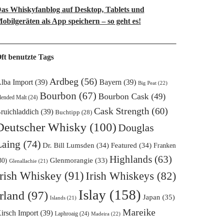
as Whiskyfanblog auf Desktop, Tablets und
obilgeräten als App speichern – so geht es!
ft benutzte Tags
Ardbeg
(56)
lba Import
(39)
Bayern
(39)
Big Peat
(22)
Bourbon
(67)
Bourbon Cask
(49)
lended Malt
(24)
Cask Strength
(60)
ruichladdich
(39)
Buchtipp
(28)
Deutscher Whisky
(100)
Douglas
Laing
(74)
Dr. Bill Lumsden
(34)
Featured
(34)
Franken
Highlands
(63)
Glenmorangie
(33)
30)
Glenallachie
(21)
Irish Whiskey
(91)
Irish Whiskeys
(82)
Islay
(158)
Irland
(97)
Japan
(35)
Islands
(21)
Mareike
irsch Import
(39)
Laphroaig
(24)
Madeira
(22)