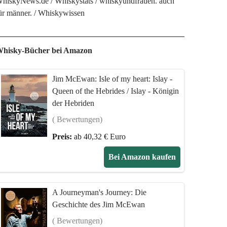
hiskyNews.de
Whiskystats
whiskyundfrauen. auch
ür männer.
Whiskywissen
hisky-Bücher bei Amazon
Jim McEwan: Isle of my heart: Islay -
Queen of the Hebrides / Islay - Königin
der Hebriden
( Bewertungen)
Preis:
ab 40,32 € Euro
Bei Amazon kaufen
A Journeyman's Journey: Die
Geschichte des Jim McEwan
( Bewertungen)