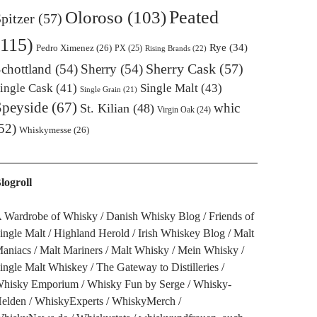
Oloroso
(103)
Peated
pitzer
(57)
(115)
Rye
(34)
Pedro Ximenez
(26)
PX
(25)
Rising Brands
(22)
Sherry Cask
(57)
chottland
(54)
Sherry
(54)
ingle Cask
(41)
Single Malt
(43)
Single Grain
(21)
Speyside
(67)
whic
St. Kilian
(48)
Virgin Oak
(24)
52)
Whiskymesse
(26)
logroll
 Wardrobe of Whisky
Danish Whisky Blog
Friends of
ingle Malt
Highland Herold
Irish Whiskey Blog
Malt
aniacs
Malt Mariners
Malt Whisky
Mein Whisky
ingle Malt Whiskey
The Gateway to Distilleries
hisky Emporium
Whisky Fun by Serge
Whisky-
elden
WhiskyExperts
WhiskyMerch