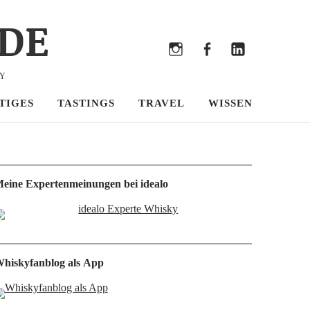
DE
Bluesky
Threads
Instagram
Facebook
LinkedIn
KY
TIGES
TASTINGS
TRAVEL
WISSEN
eine Expertenmeinungen bei idealo
hiskyfanblog als App