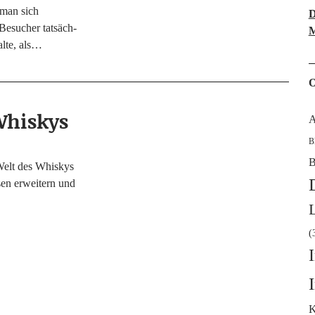
n man sich
D
Besu­cher tat­säch­
M
al­te, als…
O
Whiskys
A
B
B
Welt des Whis­kys
­sen erwei­tern und
(
K