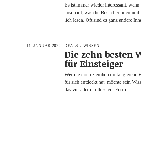
Es ist immer wie­der inter­es­sant, wen
anschaut, was die Besu­che­rin­nen und 
lich lesen. Oft sind es ganz ande­re Inh
11. JANUAR 2020
DEALS
WISSEN
Die zehn besten 
für Einsteiger
Wer die doch ziem­lich umfang­rei­che 
für sich ent­deckt hat, möch­te sein Wis
das vor allem in flüs­si­ger Form.…