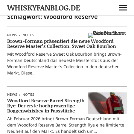
WHISKYFANBLOG.DE
Schlagwort:
Woodford Reserve
NEWS
NOTES
Brown-Forman präsentiert die neue Woodford
Reserve Master’s Collection: Sweet Oak Bourbon
Mit Wood­ford Reser­ve Sweet Oak Bour­bon bringt Brown-
For­­man Deutsch­land das neu­es­te Meis­ter­stück aus der
Wood­ford Reser­ve Master’s Coll­ec­tion in den deut­schen
Markt. Diese…
NEWS
NOTES
Woodford Reserve Barrel Strength
Rye: Der erste hochprozentige
Roggenwhiskey in Fassstärke
Ab Febru­ar 2026 bringt Brown-For­­man Deutsch­land mit
dem Wood­ford Reser­ve Bar­rel Strength Rye eine limi­tier­te
Neu­heit auf den Markt. Es han­delt sich um…