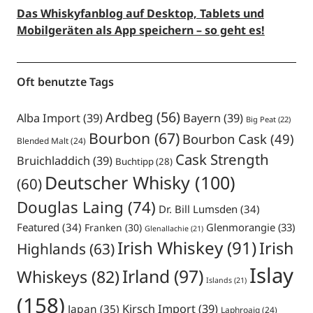
Das Whiskyfanblog auf Desktop, Tablets und
Mobilgeräten als App speichern – so geht es!
Oft benutzte Tags
Ardbeg
(56)
Alba Import
(39)
Bayern
(39)
Big Peat
(22)
Bourbon
(67)
Bourbon Cask
(49)
Blended Malt
(24)
Cask Strength
Bruichladdich
(39)
Buchtipp
(28)
Deutscher Whisky
(100)
(60)
Douglas Laing
(74)
Dr. Bill Lumsden
(34)
Featured
(34)
Glenmorangie
(33)
Franken
(30)
Glenallachie
(21)
Irish Whiskey
(91)
Irish
Highlands
(63)
Islay
Irland
(97)
Whiskeys
(82)
Islands
(21)
(158)
Japan
(35)
Kirsch Import
(39)
Laphroaig
(24)