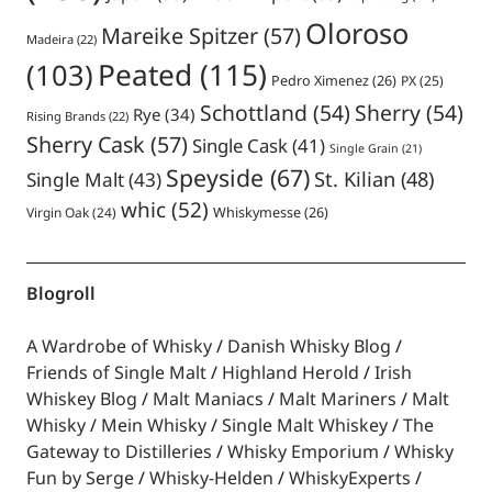
Oloroso
Mareike Spitzer
(57)
Madeira
(22)
Peated
(115)
(103)
Pedro Ximenez
(26)
PX
(25)
Schottland
(54)
Sherry
(54)
Rye
(34)
Rising Brands
(22)
Sherry Cask
(57)
Single Cask
(41)
Single Grain
(21)
Speyside
(67)
St. Kilian
(48)
Single Malt
(43)
whic
(52)
Virgin Oak
(24)
Whiskymesse
(26)
Blogroll
A Wardrobe of Whisky
Danish Whisky Blog
Friends of Single Malt
Highland Herold
Irish
Whiskey Blog
Malt Maniacs
Malt Mariners
Malt
Whisky
Mein Whisky
Single Malt Whiskey
The
Gateway to Distilleries
Whisky Emporium
Whisky
Fun by Serge
Whisky-Helden
WhiskyExperts