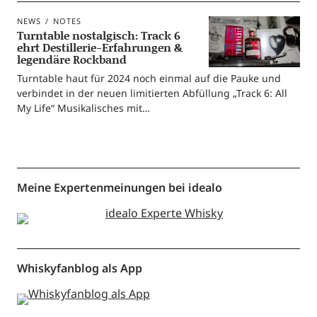
NEWS
NOTES
Turntable nostalgisch: Track 6
ehrt Destillerie-Erfahrungen &
legendäre Rockband
Turn­ta­ble haut für 2024 noch ein­mal auf die Pau­ke und
ver­bin­det in der neu­en limi­tier­ten Abfül­lung „Track 6: All
My Life“ Musi­ka­li­sches mit…
Meine Expertenmeinungen bei idealo
Whiskyfanblog als App