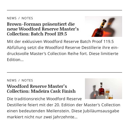
NEWS
NOTES
Brown-Forman präsentiert die
neue Woodford Reserve Master’s
Collection: Batch Proof 119.5
Mit der exklu­si­ven Wood­ford Reser­ve Batch Pro­of 119.5
Abfül­lung setzt die Wood­ford Reser­ve Destil­le­rie ihre ein­
drucks­vol­le Master’s Coll­ec­tion Rei­he fort. Die­se limi­tier­te
Edition…
NEWS
NOTES
Woodford Reserve Master’s
Collection: Madeira Cask Finish
Die tra­di­ti­ons­rei­che Wood­ford Reser­ve
Destil­le­rie fei­ert mit der 20. Edi­ti­on der Master’s Coll­ec­tion
einen bedeu­ten­den Mei­len­stein. Die­se Jubi­lä­ums­aus­ga­be
mar­kiert nicht nur zwei Jahrzehnte…