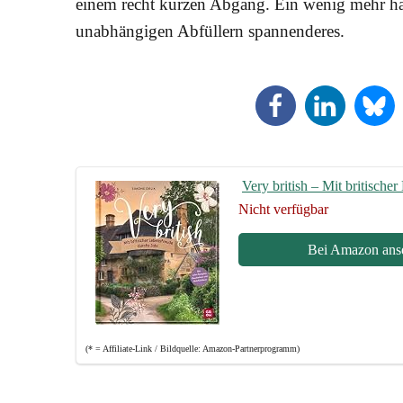
einem recht kur­zen Abgang. Ein wenig mehr hat
unab­hän­gi­gen Abfül­lern spannenderes.
Very bri­tish – Mit bri­ti­sc
Nicht ver­füg­bar
Bei Ama­zon ans
(* = Affi­lia­te-Link / Bild­quel­le: Amazon-Partnerprogramm)