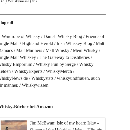
52)
Whiskymesse
(26)
logroll
 Wardrobe of Whisky
Danish Whisky Blog
Friends of
ingle Malt
Highland Herold
Irish Whiskey Blog
Malt
aniacs
Malt Mariners
Malt Whisky
Mein Whisky
ingle Malt Whiskey
The Gateway to Distilleries
hisky Emporium
Whisky Fun by Serge
Whisky-
elden
WhiskyExperts
WhiskyMerch
hiskyNews.de
Whiskystats
whiskyundfrauen. auch
ür männer.
Whiskywissen
hisky-Bücher bei Amazon
Jim McEwan: Isle of my heart: Islay -
Queen of the Hebrides / Islay - Königin