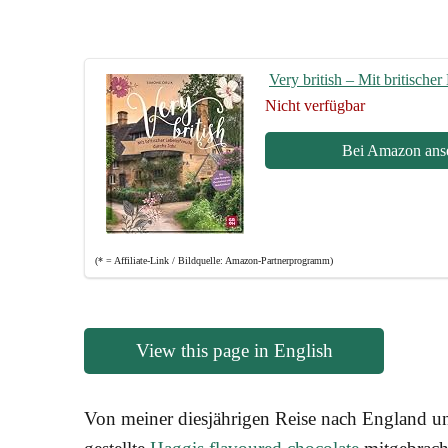
Very bri­tish – Mit bri­ti­sc
Nicht ver­füg­bar
Bei Ama­zon ans
(* = Affi­lia­te-Link / Bild­quel­le: Amazon-Partnerprogramm)
View this page in English
Von mei­ner dies­jäh­ri­gen Rei­se nach Eng­land 