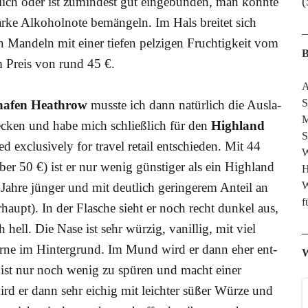
(
ich oder ist zumin­dest gut ein­ge­bun­den, man könn­te
r­ke Alko­hol­no­te bemän­geln. Im Hals brei­tet sich
Man­deln mit einer tie­fen pel­zi­gen Fruch­tig­keit vom
B
em Preis von rund 45 €.
A
S
­ha­fen Heath­row
muss­te ich dann natür­lich die Aus­la­
M
­cken und habe mich schließ­lich für den
High­land
S
ed exclu­si­ve­ly for tra­vel retail ent­schie­den. Mit 44
W
er 50 €) ist er nur wenig güns­ti­ger als ein High­land
H
W
ah­re jün­ger und mit deut­lich gerin­ge­rem Anteil an
f
haupt). In der Fla­sche sieht er noch recht dun­kel aus,
 hell. Die Nase ist sehr wür­zig, vanil­lig, mit viel
r­ne im Hin­ter­grund. Im Mund wird er dann eher ent­
W
 ist nur noch wenig zu spü­ren und macht einer
wird er dann sehr eichig mit leich­ter süßer Wür­ze und