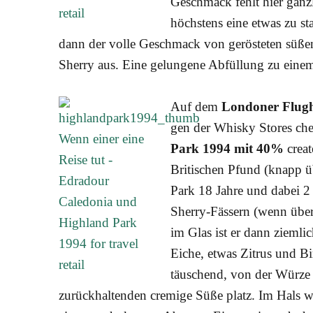
Geschmack fehlt hier gänz­l
höchs­tens eine etwas zu sta
dann der vol­le Geschmack von gerös­te­ten süßen 
Sher­ry aus. Eine gelun­ge­ne Abfül­lung zu ein
Auf dem
Lon­do­ner Flug
gen der Whis­ky Stores che
Park 1994 mit 40%
crea­t
Bri­ti­schen Pfund (knapp üb
Park 18 Jah­re und dabei 2 J
Sher­ry-Fäs­sern (wenn über­
im Glas ist er dann ziem­lich
Eiche, etwas Zitrus und Bi
täu­schend, von der Wür­ze
zurück­hal­ten­den cre­mi­ge Süße platz. Im Hals 