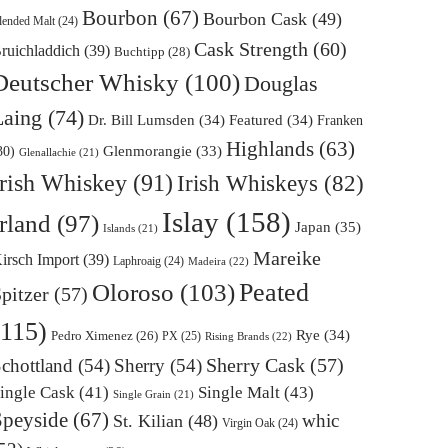
Bourbon
(67)
Bourbon Cask
(49)
lended Malt
(24)
Cask Strength
(60)
ruichladdich
(39)
Buchtipp
(28)
Deutscher Whisky
(100)
Douglas
Laing
(74)
Dr. Bill Lumsden
(34)
Featured
(34)
Franken
Highlands
(63)
Glenmorangie
(33)
30)
Glenallachie
(21)
Irish Whiskey
(91)
Irish Whiskeys
(82)
Islay
(158)
Irland
(97)
Japan
(35)
Islands
(21)
Mareike
irsch Import
(39)
Laphroaig
(24)
Madeira
(22)
Oloroso
(103)
Peated
pitzer
(57)
(115)
Rye
(34)
Pedro Ximenez
(26)
PX
(25)
Rising Brands
(22)
Sherry Cask
(57)
chottland
(54)
Sherry
(54)
ingle Cask
(41)
Single Malt
(43)
Single Grain
(21)
Speyside
(67)
whic
St. Kilian
(48)
Virgin Oak
(24)