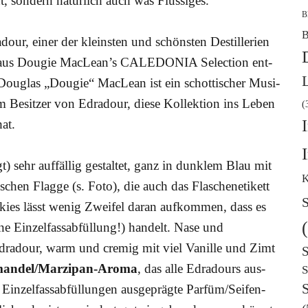
t, son­dern natür­lich auch was Flüssiges.
B
B
our, einer der kleins­ten und schöns­ten Destil­le­rien
g aus Dou­gie MacLean’s CALEDONIA Sel­ec­tion ent­
Dou­glas „Dou­gie“ MacLean ist ein schot­ti­scher Musi­
esit­zer von Edra­dour, die­se Kol­lek­ti­on ins Leben
(
at.
t) sehr auf­fäl­lig gestal­tet, ganz in dunk­lem Blau mit
K
i­schen Flag­ge (s. Foto), die auch das Fla­schen­eti­kett
S
­kies lässt wenig Zwei­fel dar­an auf­kom­men, dass es
ne Ein­zel­fass­ab­fül­lung!) han­delt. Nase und
a­dour, warm und cre­mig mit viel Vanil­le und Zimt
S
­man­del/­Mar­zi­pan-Aro­ma
, das alle Edra­dours aus­
S
n­zel­fass­ab­fül­lun­gen aus­ge­präg­te Par­füm/­Sei­fen-