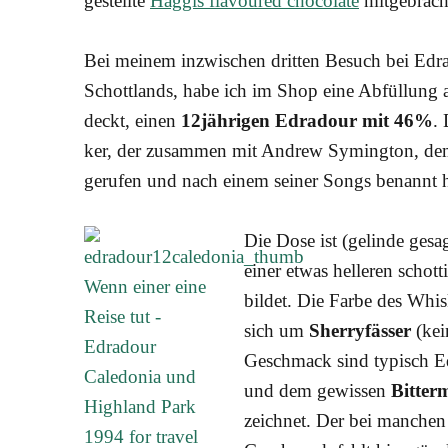
ge­stell­te
Hag­gis fla­vou­red cho­co­la­te
mit­ge­brach
Bei mei­nem inzwi­schen drit­ten Besuch bei Edra­d
Schott­lands, habe ich im Shop eine Abfül­lun
deckt, einen
12jährigen Edra­dour mit 46%
. 
ker, der zusam­men mit Andrew Sym­ing­ton, dem B
geru­fen und nach einem sei­ner Songs benannt h
Die Dose ist (gelin­de gesag
einer etwas hel­le­ren schot­t
bil­det. Die Far­be des Whis
sich um
Sher­ry­fäs­ser
(kei­
Geschmack sind typisch Edr
und dem gewis­sen
Bit­ter
zeich­net. Der bei man­chen Ei