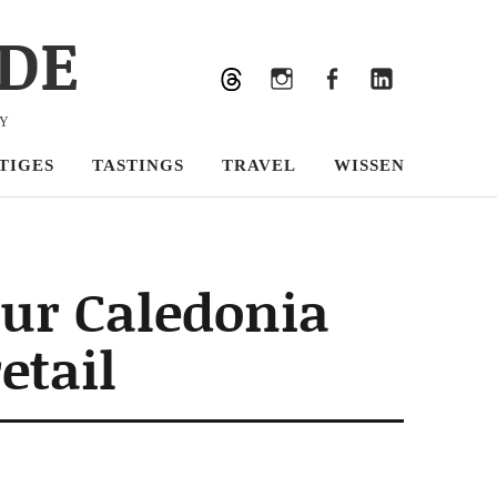
DE
Bluesky
Threads
Instagram
Facebook
LinkedIn
KY
TIGES
TASTINGS
TRAVEL
WISSEN
our Caledonia
etail