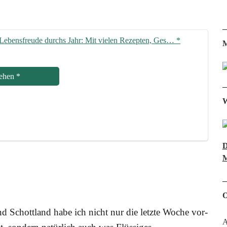
her Lebens­freu­de durchs Jahr: Mit vie­len Rezep­ten, Ges…
*
M
e­hen
*
W
D
M
O
und Schott­land habe ich nicht nur die letz­te Woche vor­
A