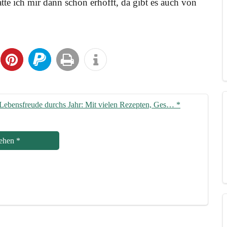
­te ich mir dann schon erhofft, da gibt es auch von
her Lebens­freu­de durchs Jahr: Mit vie­len Rezep­ten, Ges…
*
e­hen
*