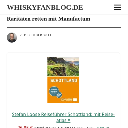
WHISKYFANBLOG.DE
DEALS
Raritäten retten mit Manufactum
7. DEZEMBER 2011
Ste­fan Loo­se Rei­se­füh­rer Schott­land: mit Rei­se­
at­las
*
26,95 €