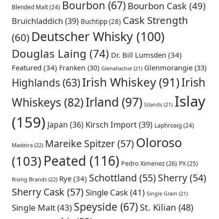
Bourbon
(67)
Bourbon Cask
(49)
Blended Malt
(24)
Cask Strength
Bruichladdich
(39)
Buchtipp
(28)
Deutscher Whisky
(100)
(60)
Douglas Laing
(74)
Dr. Bill Lumsden
(34)
Featured
(34)
Glenmorangie
(33)
Franken
(30)
Glenallachie
(21)
Irish Whiskey
(91)
Irish
Highlands
(63)
Islay
Irland
(97)
Whiskeys
(82)
Islands
(21)
(159)
Japan
(36)
Kirsch Import
(39)
Laphroaig
(24)
Oloroso
Mareike Spitzer
(57)
Madeira
(22)
Peated
(116)
(103)
Pedro Ximenez
(26)
PX
(25)
Schottland
(55)
Sherry
(54)
Rye
(34)
Rising Brands
(22)
Sherry Cask
(57)
Single Cask
(41)
Single Grain
(21)
Speyside
(67)
St. Kilian
(48)
Single Malt
(43)