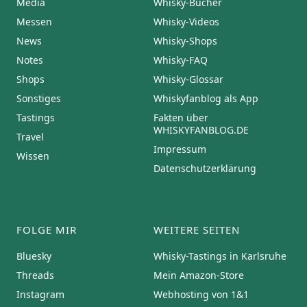
Media
Whisky-Bücher
Messen
Whisky-Videos
News
Whisky-Shops
Notes
Whisky-FAQ
Shops
Whisky-Glossar
Sonstiges
Whiskyfanblog als App
Tastings
Fakten über
WHISKYFANBLOG.DE
Travel
Impressum
Wissen
Datenschutzerklärung
FOLGE MIR
WEITERE SEITEN
Bluesky
Whisky-Tastings in Karlsruhe
Threads
Mein Amazon-Store
Instagram
Webhosting von 1&1