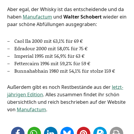
Aber egal, der Whis­ky ist das ent­schei­den­de und da
haben
Manu­fac­tum
und
Wal­ter Scho­bert
wie­der ein
paar schö­ne Abfül­lun­gen ausgegraben:
Caol Ila 2000 mit 63,1% für 69 €
Edra­dour 2000 mit 58,0% für 75 €
Impe­ri­al 1995 mit 56,9% für 63 €
Fet­ter­cairn 1996 mit 59,2% für 59 €
Bun­na­hab­hain 1980 mit 54,1% für stol­ze 159 €
Außer­dem gibt es noch Rest­be­stän­de aus der
letzt­
jäh­ri­gen Edi­ti­on
. Alles zusam­men fin­det ihr schön
über­sicht­lich und reich beschrie­ben auf der Web­site
von
Manu­fac­tum
.