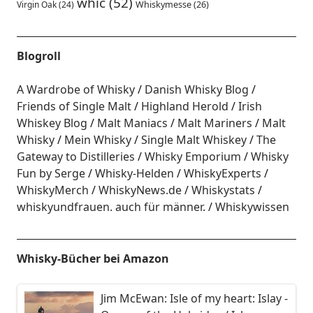
whic
(52)
Virgin Oak
(24)
Whiskymesse
(26)
Blogroll
A Wardrobe of Whisky
Danish Whisky Blog
Friends of Single Malt
Highland Herold
Irish
Whiskey Blog
Malt Maniacs
Malt Mariners
Malt
Whisky
Mein Whisky
Single Malt Whiskey
The
Gateway to Distilleries
Whisky Emporium
Whisky
Fun by Serge
Whisky-Helden
WhiskyExperts
WhiskyMerch
WhiskyNews.de
Whiskystats
whiskyundfrauen. auch für männer.
Whiskywissen
Whisky-Bücher bei Amazon
Jim McEwan: Isle of my heart: Islay -