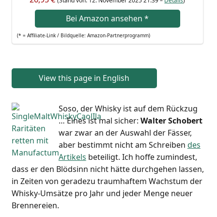
(Stand von: 12. Novem­ber 2025 21:39 –
Details
)
Bei Ama­zon anse­hen
*
(* = Affi­lia­te-Link / Bild­quel­le: Amazon-Partnerprogramm)
View this page in English
Soso, der Whis­ky ist auf dem Rück­zug
… Eines ist mal sicher:
Wal­ter Scho­bert
war zwar an der Aus­wahl der Fäs­ser,
aber bestimmt nicht am Schrei­ben
des
Arti­kels
betei­ligt. Ich hof­fe zumin­dest,
dass er den Blöd­sinn nicht hät­te durch­ge­hen las­sen,
in Zei­ten von gera­de­zu traum­haf­tem Wachs­tum der
Whis­ky-Umsät­ze pro Jahr und jeder Men­ge neu­er
Brennereien.