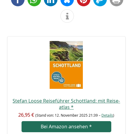
Ste­fan Loo­se Rei­se­füh­rer Schott­land: mit Rei­se­
at­las
*
26,95 €
(Stand von: 12. Novem­ber 2025 21:39 –
Details
)
Bei Ama­zon anse­hen
*