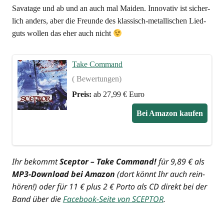
Savatage und ab und an auch mal Mai­den. Inno­va­tiv ist sicher­
lich anders, aber die Freun­de des klas­sisch-metal­li­schen Lied­
guts wol­len das eher auch nicht
Take Com­mand
( Bewertungen)
Preis:
ab 27,99 € Euro
Bei Ama­zon kaufen
Ihr bekommt
Scep­tor – Take Com­mand!
für 9,89 € als
MP3-Down­load bei Ama­zon
(dort könnt Ihr auch rein­
hö­ren!) oder für 11 € plus 2 € Por­to als CD direkt bei der
Band über die
Face­book-Sei­te von SCEPTOR
.