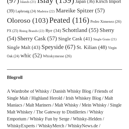
Islay
(159)
(97)
Kirsch Import
Japan
(36)
Islands
(21)
Mareike Spitzer
(57)
(39)
Laphroaig
(24)
Madeira
(22)
Peated
(116)
Oloroso
(103)
Pedro Ximenez
(26)
Schottland
(55)
Sherry
Rye
(34)
PX
(25)
Rising Brands
(22)
Sherry Cask
(57)
(54)
Single Cask
(41)
Single Grain
(21)
Speyside
(67)
St. Kilian
(48)
Single Malt
(43)
Virgin
whic
(52)
Oak
(24)
Whiskymesse
(26)
Blogroll
A Wardrobe of Whisky
Danish Whisky Blog
Friends of
Single Malt
Highland Herold
Irish Whiskey Blog
Malt
Maniacs
Malt Mariners
Malt Whisky
Mein Whisky
Single
Malt Whiskey
The Gateway to Distilleries
Whisky
Emporium
Whisky Fun by Serge
Whisky-Helden
WhiskyExperts
WhiskyMerch
WhiskyNews.de