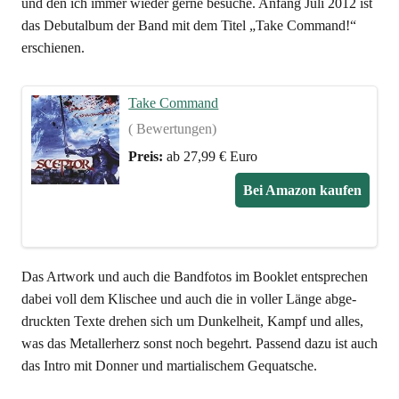
und den ich immer wie­der ger­ne besu­che. Anfang Juli 2012 ist
das Debut­al­bum der Band mit dem Titel „Take Com­mand!“
erschienen.
Take Com­mand
( Bewertungen)
Preis:
ab 27,99 € Euro
Bei Ama­zon kaufen
Das Art­work und auch die Band­fo­tos im Book­let ent­spre­chen
dabei voll dem Kli­schee und auch die in vol­ler Län­ge abge­
druck­ten Tex­te dre­hen sich um Dun­kel­heit, Kampf und alles,
was das Metall­er­herz sonst noch begehrt. Pas­send dazu ist auch
das Intro mit Don­ner und mar­tia­li­schem Gequatsche.