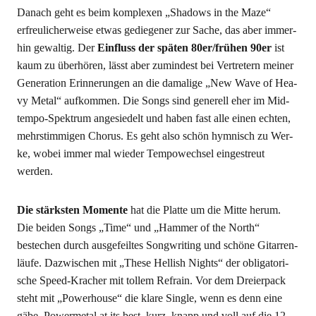
Danach geht es beim kom­ple­xen „Shadows in the Maze“
erfreu­li­cher­wei­se etwas gedie­ge­ner zur Sache, das aber immer­
hin gewal­tig. Der
Ein­fluss der spä­ten 80er/frühen 90er
ist
kaum zu über­hö­ren, lässt aber zumin­dest bei Ver­tre­tern mei­ner
Gene­ra­ti­on Erin­ne­run­gen an die dama­li­ge „New Wave of Hea­
vy Metal“ auf­kom­men. Die Songs sind gene­rell eher im Mid­
tem­po-Spek­trum ange­sie­delt und haben fast alle einen ech­ten,
mehr­stim­mi­gen Cho­rus. Es geht also schön hym­nisch zu Wer­
ke, wobei immer mal wie­der Tem­po­wech­sel ein­ge­streut
werden.
Die stärks­ten Momen­te
hat die Plat­te um die Mit­te her­um.
Die bei­den Songs „Time“ und „Ham­mer of the North“
bestechen durch aus­ge­feil­tes Song­wri­ting und schö­ne Gitar­ren­
läu­fe. Dazwi­schen mit „The­se Hel­lish Nights“ der obli­ga­to­ri­
sche Speed-Kra­cher mit tol­lem Refrain. Vor dem Drei­er­pack
steht mit „Power­house“ die kla­re Sin­gle, wenn es denn eine
gäbe. Power­me­tal at its best, kurz, knapp und voll auf die 12.