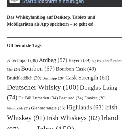
Das Whiskyfanblog auf Desktop, Tablets und
Mobilgeräten als App speichern – so geht es!
Oft benutzte Tags
Ardbeg
(57)
Alba Import
(39)
Bayern
(39)
Blended
Big Peat
(22)
Bourbon
(67)
Bourbon Cask
(49)
Malt
(24)
Cask Strength
(60)
Bruichladdich
(39)
Buchtipp
(28)
Deutscher Whisky
(100)
Douglas Laing
(74)
Dr. Bill Lumsden
(34)
Featured
(34)
Franken
(30)
Irish
Highlands
(63)
Glenmorangie
(33)
Glenallachie
(21)
Irland
Whiskey
(91)
Irish Whiskeys
(82)