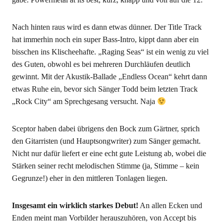
Nach hin­ten raus wird es dann etwas dün­ner. Der Title Track
hat immer­hin noch ein super Bass-Intro, kippt dann aber ein
biss­chen ins Kli­schee­haf­te. „Raging Seas“ ist ein wenig zu viel
des Guten, obwohl es bei meh­re­ren Durch­läu­fen deut­lich
gewinnt. Mit der Akus­tik-Bal­la­de „End­less Oce­an“ kehrt dann
etwas Ruhe ein, bevor sich Sän­ger Todd beim letz­ten Track
„Rock City“ am Sprech­ge­sang ver­sucht. Naja
Scep­tor haben dabei übri­gens den Bock zum Gärt­ner, sprich
den Gitar­ris­ten (und Haupt­song­wri­ter) zum Sän­ger gemacht.
Nicht nur dafür lie­fert er eine echt gute Leis­tung ab, wobei die
Stär­ken sei­ner recht melo­di­schen Stim­me (ja, Stim­me – kein
Gegrun­ze!) eher in den mitt­le­ren Ton­la­gen liegen.
Ins­ge­samt ein wirk­lich star­kes Debut!
An allen Ecken und
Enden meint man Vor­bil­der her­aus­zu­hö­ren, von Accept bis