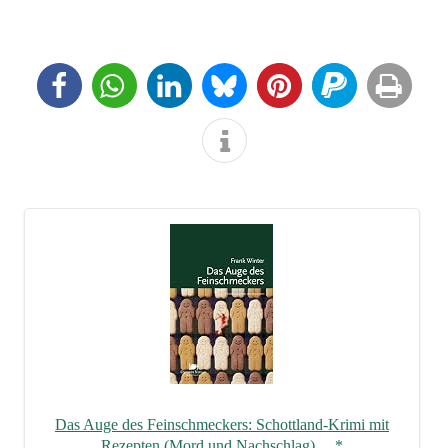
Das Auge des Fein­schme­ckers: Schott­land-Kri­mi mit
Rezep­ten (Mord und Nach­schlag)…
*