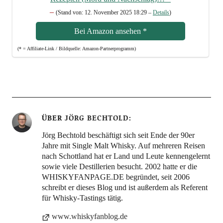
–
(Stand von: 12. Novem­ber 2025 18:29 –
Details
)
Bei Ama­zon anse­hen
*
(* = Affi­lia­te-Link / Bild­quel­le: Amazon-Partnerprogramm)
ÜBER
JÖRG BECHTOLD
Jörg Bechtold beschäftigt sich seit Ende der 90er
Jahre mit Single Malt Whisky. Auf mehreren Reisen
nach Schottland hat er Land und Leute kennengelernt
sowie viele Destillerien besucht. 2002 hatte er die
WHISKYFANPAGE.DE begründet, seit 2006
schreibt er dieses Blog und ist außerdem als Referent
für Whisky-Tastings tätig.
www.whiskyfanblog.de