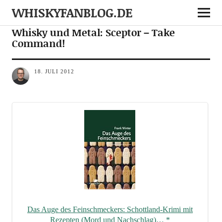
WHISKYFANBLOG.DE
MEDIA
Whisky und Metal: Sceptor – Take
Command!
18. JULI 2012
Das Auge des Fein­schme­ckers: Schott­land-Kri­mi mit
Rezep­ten (Mord und Nach­schlag)…
*