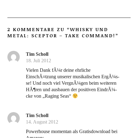
2 KOMMENTARE ZU “
WHISKY UND
METAL: SCEPTOR – TAKE COMMAND!
”
Tim Scholl
18. Juli 2012
Vie­len Dank fÃ¼r dei­ne ehr­li­che
EinschÃ¤tzung unse­rer musi­ka­li­schen ErgÃ¼s­
se! Und noch viel Ver­gnÃ¼­gen beim wei­te­ren
HÃ¶ren und aus­bau­en der posi­ti­ven Ein­drÃ¼­
cke von „Raging Seas“
Tim Scholl
14. August 2012
Power­house momen­tan als Gra­tis­down­load bei
Ama­zon: