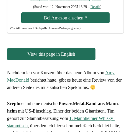
–
(Stand von: 12. Novem­ber 2025 18:29 –
Details
)
Bei Ama­zon anse­hen
*
(* = Affi­lia­te-Link / Bild­quel­le: Amazon-Partnerprogramm)
View this page in English
Nach­dem ich vor Kur­zem über das neue Album von
Amy
Mac­Do­nald
berich­tet hat­te, gibt es heu­te eine Review von der
ande­ren Sei­te des musi­ka­li­schen Spektrums.
Scep­tor
sind eine deut­sche
Power-Metal-Band aus Mann­
heim
mit US-Ein­schlag. Einer der bei­den Gitar­ris­ten, Tim,
gehört zur Stamm­be­sat­zung vom
1. Mann­hei­mer Whis­ky­
stamm­tisch
, über den ich hier schon mehr­fach berich­tet hat­te,