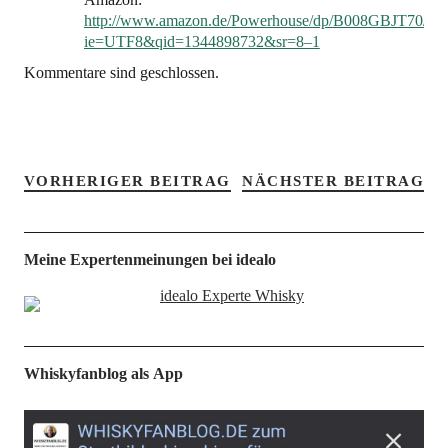
http://www.amazon.de/Powerhouse/dp/B008GBJT70/ref
ie=UTF8&qid=1344898732&sr=8–1
Kommentare sind geschlossen.
VORHERIGER BEITRAG
NÄCHSTER BEITRAG
Meine Expertenmeinungen bei idealo
Whiskyfanblog als App