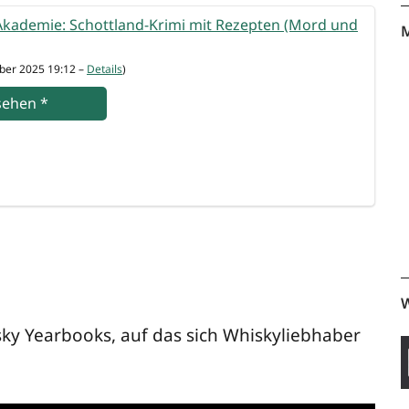
ka­de­mie: Schott­land-Kri­mi mit Rezep­ten (Mord und
M
­ber 2025 19:12 –
Details
)
se­hen
*
W
y Year­books, auf das sich Whis­ky­lieb­ha­ber