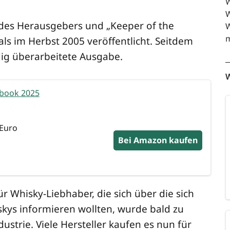
W
W
des Her­aus­ge­bers und „Kee­per of the
W
m
s im Herbst 2005 ver­öf­fent­licht. Seit­dem
ig über­ar­bei­te­te Ausgabe.
W
­book 2025
 Euro
Bei Ama­zon kaufen
r Whis­ky-Lieb­ha­ber, die sich über die sich
­kys infor­mie­ren woll­ten, wur­de bald zu
­trie. Vie­le Her­stel­ler kau­fen es nun für