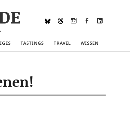
DE
Bluesky
Threads
Instagram
Facebook
LinkedIn
Y
IGES
TASTINGS
TRAVEL
WISSEN
enen!