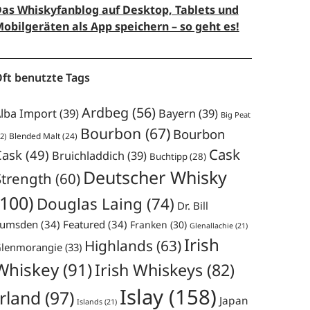
as Whiskyfanblog auf Desktop, Tablets und
obilgeräten als App speichern – so geht es!
ft benutzte Tags
Ardbeg
(56)
lba Import
(39)
Bayern
(39)
Big Peat
Bourbon
(67)
Bourbon
Blended Malt
(24)
2)
Cask
Cask
(49)
Bruichladdich
(39)
Buchtipp
(28)
Deutscher Whisky
Strength
(60)
(100)
Douglas Laing
(74)
Dr. Bill
umsden
(34)
Featured
(34)
Franken
(30)
Glenallachie
(21)
Irish
Highlands
(63)
lenmorangie
(33)
Whiskey
(91)
Irish Whiskeys
(82)
Islay
(158)
Irland
(97)
Japan
Islands
(21)