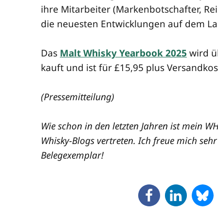
ihre Mit­ar­bei­ter (Mar­ken­bot­schaf­ter, Rei
die neu­es­ten Ent­wick­lun­gen auf dem La
Das
Malt Whis­ky Year­book 2025
wird 
kauft und ist für £15,95 plus Ver­sand­kos­
(Pres­se­mit­tei­lung)
Wie schon in den letz­ten Jah­ren ist mein 
Whis­ky-Blogs ver­tre­ten. Ich freue mich seh
Belegexemplar!