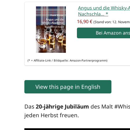
Angus und die Whis­ky-A
Nach­schla…
*
16,90 €
(Stand von: 12. Novem
Bei Ama­zon an
(* = Affi­lia­te-Link / Bild­quel­le: Amazon-Partnerprogramm)
View this page in English
Das
20-jäh­ri­ge Jubi­lä­um
des Malt #Whis­k
jeden Herbst freuen.