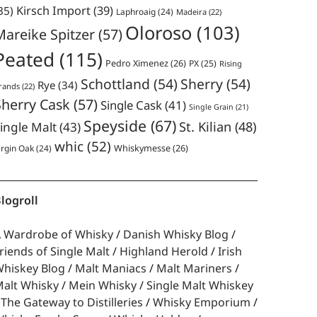
35)
Kirsch Import
(39)
Laphroaig
(24)
Madeira
(22)
Oloroso
(103)
Mareike Spitzer
(57)
Peated
(115)
Pedro Ximenez
(26)
PX
(25)
Rising
Schottland
(54)
Sherry
(54)
Rye
(34)
rands
(22)
Sherry Cask
(57)
Single Cask
(41)
Single Grain
(21)
Speyside
(67)
St. Kilian
(48)
ingle Malt
(43)
whic
(52)
irgin Oak
(24)
Whiskymesse
(26)
logroll
 Wardrobe of Whisky
Danish Whisky Blog
riends of Single Malt
Highland Herold
Irish
hiskey Blog
Malt Maniacs
Malt Mariners
alt Whisky
Mein Whisky
Single Malt Whiskey
The Gateway to Distilleries
Whisky Emporium