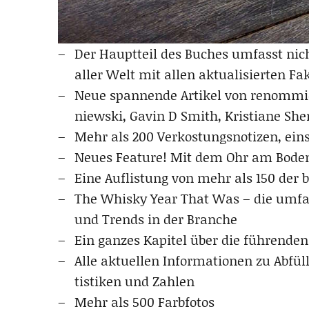
Der Haupt­teil des Buches umfasst nicht
aller Welt mit allen aktua­li­sier­ten Fa
Neue span­nen­de Arti­kel von renom­m
niew­ski, Gavin D Smith, Kris­tia­ne S
Mehr als 200 Ver­kos­tungs­no­ti­zen, ein
Neu­es Fea­ture! Mit dem Ohr am Bode
Eine Auf­lis­tung von mehr als 150 der 
The Whis­ky Year That Was – die umfas­
und Trends in der Branche
Ein gan­zes Kapi­tel über die füh­ren­den
Alle aktu­el­len Infor­ma­tio­nen zu Abfü
tis­ti­ken und Zahlen
Mehr als 500 Farbfotos