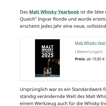
Das
Malt Whis­ky Year­book
ist die Idee 
Quaich“ Ing­var Ron­de und wur­de erst­mal
erscheint jedes Jahr eine neue, voll­stän­d
Malt Whis­ky Year
( Bewertungen)
Preis:
ab 19,85 €
Ursprüng­lich war es ein Stan­dard­werk fü
stän­dig ver­än­dern­de Welt des Malt Whis
einem Werk­zeug auch für die Whis­ky-Indus