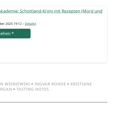
ka­de­mie: Schott­land-Kri­mi mit Rezep­ten (Mord und
­ber 2025 19:12 –
Details
)
se­hen
*
AN WISNIEWSKI
•
INGVAR RONDE
•
KRISTIANE
ORGAN
•
TASTING NOTES