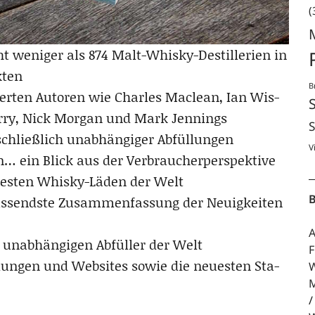
(
 weni­ger als 874 Malt-Whis­ky-Destil­le­rien in
kten
B
ier­ten Autoren wie Charles Maclean, Ian Wis­
her­ry, Nick Mor­gan und Mark Jennings
S
­schließ­lich unab­hän­gi­ger Abfüllungen
V
n… ein Blick aus der Verbraucherperspektive
bes­ten Whis­ky-Läden der Welt
B
sends­te Zusam­men­fas­sung der Neu­ig­kei­ten
A
 unab­hän­gi­gen Abfül­ler der Welt
F
l­lun­gen und Web­sites sowie die neu­es­ten Sta­
W
M