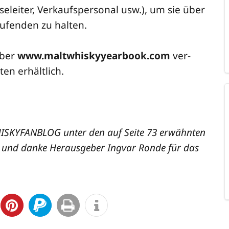
­se­lei­ter, Ver­kaufs­per­so­nal usw.), um sie über
u­fen­den zu halten.
über
www.maltwhiskyyearbook.com
ver­
ten erhältlich.
WHISKYFANBLOG unter den auf Sei­te 73 erwähn­ten
r und dan­ke Her­aus­ge­ber Ing­var Ron­de für das