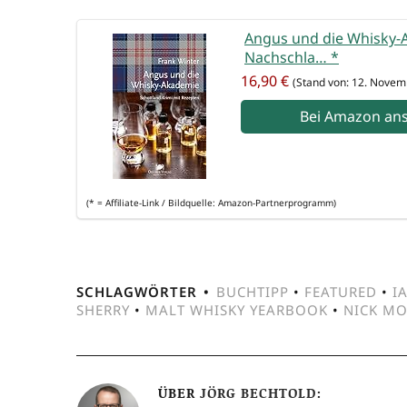
Angus und die Whis­ky-A
Nach­schla…
*
16,90 €
(Stand von: 12. Novem
Bei Ama­zon an
(* = Affi­lia­te-Link / Bild­quel­le: Amazon-Partnerprogramm)
SCHLAGWÖRTER
BUCHTIPP
•
FEATURED
•
I
SHERRY
•
MALT WHISKY YEARBOOK
•
NICK M
ÜBER
JÖRG BECHTOLD