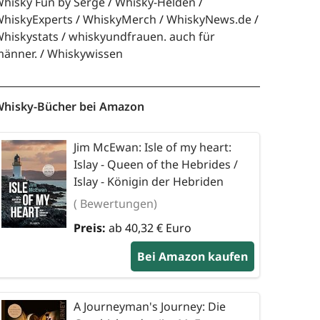
hisky Fun by Serge
Whisky-Helden
hiskyExperts
WhiskyMerch
WhiskyNews.de
hiskystats
whiskyundfrauen. auch für
änner.
Whiskywissen
hisky-Bücher bei Amazon
Jim McEwan: Isle of my heart:
Islay - Queen of the Hebrides /
Islay - Königin der Hebriden
( Bewertungen)
Preis:
ab 40,32 € Euro
Bei Amazon kaufen
A Journeyman's Journey: Die