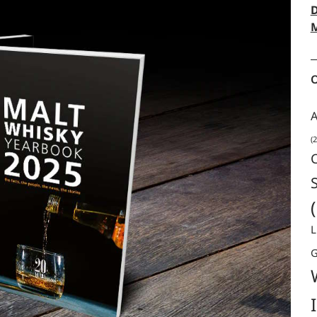
D
M
O
A
(2
L
G