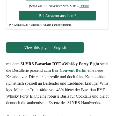
–
(Stand von: 12. Novem­ber 2025 22:06 –
Details
)
Bei Ama­zon anse­hen
*
(* = Affi­lia­te-Link / Bild­quel­le: Amazon-Partnerprogramm)
View this page in English
mit dem
SLYRS Bava­ri­an RYE #Whis­ky For­ty Eight
stellt
die Destil­le­rie pas­send zum
Bar Con­vent Ber­lin
eine neue
Krea­ti­on vor. Die cha­rak­ter­vol­le und doch fei­ne Kom­po­si­ti­on
rich­tet sich spe­zi­ell an Bar­ten­der und Lieb­ha­ber kräf­ti­ger Whis­
kys. Mit einer Trink­stär­ke von 48% bie­tet der Bava­ri­an RYE
Whis­ky For­ty Eight eine robus­te Basis für Cock­tails und bleibt
den­noch die authen­ti­sche Essenz des SLYRS Handwerks.