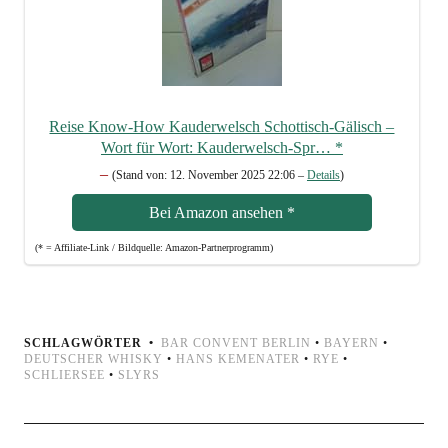
Rei­se Know-How Kau­der­welsch Schot­tisch-Gälisch –
Wort für Wort: Kau­der­welsch-Spr…
*
–
(Stand von: 12. Novem­ber 2025 22:06 –
Details
)
Bei Ama­zon anse­hen
*
(* = Affi­lia­te-Link / Bild­quel­le: Amazon-Partnerprogramm)
SCHLAGWÖRTER
BAR CONVENT BERLIN
•
BAYERN
•
DEUTSCHER WHISKY
•
HANS KEMENATER
•
RYE
•
SCHLIERSEE
•
SLYRS