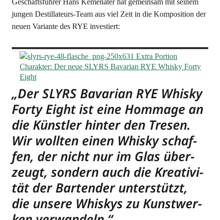
Geschäfts­füh­rer Hans Keme­n­a­ter hat gemein­sam mit sei­nem
jun­gen Destil­la­teurs-Team aus viel Zeit in die Kom­po­si­ti­on der
neu­en Vari­an­te des RYE investiert:
„Der SLYRS Bava­ri­an RYE Whis­ky
For­ty Eight ist eine Hom­mage an
die Künst­ler hin­ter den Tre­sen.
Wir woll­ten einen Whis­ky schaf­
fen, der nicht nur im Glas über­
zeugt, son­dern auch die Krea­ti­vi­
tät der Bar­ten­der unter­stützt,
die unse­re Whis­kys zu Kunst­wer­
ken verwandeln.“