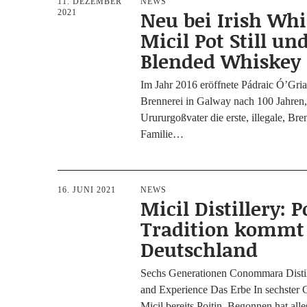
11. DEZEMBER
NEWS
Neu bei Irish Whi
2021
Micil Pot Still un
Blended Whiskey
Im Jahr 2016 eröff­ne­te Pádraic Ó’Grial
Bren­ne­rei in Gal­way nach 100 Jah­ren
Urur­ur­goß­va­ter die ers­te, ille­ga­le, Bre
Familie…
16. JUNI 2021
NEWS
Micil Distillery: P
Tradition kommt
Deutschland
Sechs Gene­ra­tio­nen Conom­ma­ra Distil­
and Expe­ri­ence Das Erbe In sechs­ter G
Micil bereits Poi­tin. Begon­nen hat all