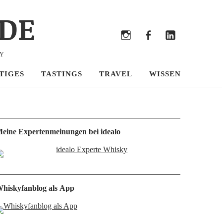
DE
Bluesky
Threads
Instagram
Facebook
LinkedIn
KY
TIGES
TASTINGS
TRAVEL
WISSEN
eine Expertenmeinungen bei idealo
hiskyfanblog als App