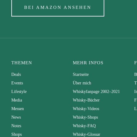
BEI AMAZON ANSEHEN
THEMEN
MEHR INFOS
Deals
Startseite
B
Events
Über mich
T
Lifestyle
Whiskyfanpage 2002–2021
I
Media
Whisky-Bücher
F
Messen
Whisky-Videos
L
News
Whisky-Shops
Notes
Whisky-FAQ
Shops
Whisky-Glossar