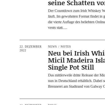
seine Schatten vo
Der Count­down zum Irish Whis­key W
läuft. Im gewohn­ten For­mat fin­det i
die vier­te Auf­la­ge des belieb­ten Online-
vents statt.…
22. DEZEMBER
NEWS
NOTES
Neu bei Irish Whi
2022
Micil Madeira Is
Single Pot Still
Das mitt­ler­wei­le drit­te Release der Mici
nun in Deutsch­land erhält­lich. Dabei se
Bren­ne­rei am Stadt­rand von Gal­wa