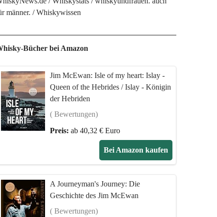
hiskyNews.de
Whiskystats
whiskyundfrauen. auch
ür männer.
Whiskywissen
hisky-Bücher bei Amazon
Jim McEwan: Isle of my heart: Islay -
Queen of the Hebrides / Islay - Königin
der Hebriden
( Bewertungen)
Preis:
ab 40,32 € Euro
Bei Amazon kaufen
A Journeyman's Journey: Die
Geschichte des Jim McEwan
( Bewertungen)