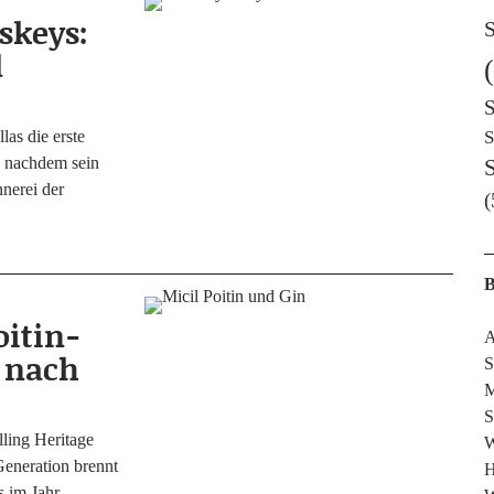
skeys:
S
d
S
las die ers­te
S
, nach­dem sein
n­ne­rei der
(
B
oitin-
A
 nach
S
M
S
ling Heri­ta­ge
W
ene­ra­ti­on brennt
H
es im Jahr