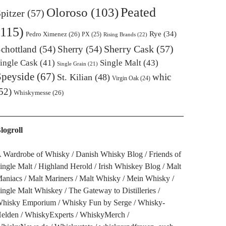
Oloroso
(103)
Peated
pitzer
(57)
(115)
Rye
(34)
Pedro Ximenez
(26)
PX
(25)
Rising Brands
(22)
Sherry Cask
(57)
chottland
(54)
Sherry
(54)
ingle Cask
(41)
Single Malt
(43)
Single Grain
(21)
Speyside
(67)
whic
St. Kilian
(48)
Virgin Oak
(24)
52)
Whiskymesse
(26)
logroll
 Wardrobe of Whisky
Danish Whisky Blog
Friends of
ingle Malt
Highland Herold
Irish Whiskey Blog
Malt
aniacs
Malt Mariners
Malt Whisky
Mein Whisky
ingle Malt Whiskey
The Gateway to Distilleries
hisky Emporium
Whisky Fun by Serge
Whisky-
elden
WhiskyExperts
WhiskyMerch