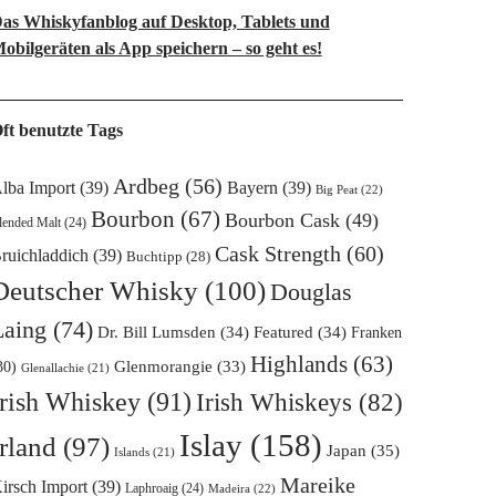
as Whiskyfanblog auf Desktop, Tablets und
obilgeräten als App speichern – so geht es!
ft benutzte Tags
Ardbeg
(56)
lba Import
(39)
Bayern
(39)
Big Peat
(22)
Bourbon
(67)
Bourbon Cask
(49)
lended Malt
(24)
Cask Strength
(60)
ruichladdich
(39)
Buchtipp
(28)
Deutscher Whisky
(100)
Douglas
Laing
(74)
Dr. Bill Lumsden
(34)
Featured
(34)
Franken
Highlands
(63)
Glenmorangie
(33)
30)
Glenallachie
(21)
Irish Whiskey
(91)
Irish Whiskeys
(82)
Islay
(158)
Irland
(97)
Japan
(35)
Islands
(21)
Mareike
irsch Import
(39)
Laphroaig
(24)
Madeira
(22)