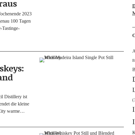
raus
D
M
ochen­en­de 2023
n genau 100 Tagen
Tastin­­ge­­
O
A
B
skeys:
B
land
l Distil­lery ist
(
n­det die klei­ne
y City warme…
K