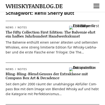
WHISKYFANBLOG.DE
Schlagwort:
Refill Sherry Butt
NEWS
NOTES
The Fifty Collection First Edition: The Balvenie ehrt
ein halbes Jahrhundert Handwerkskunst
The Bal­ve­nie ent­hüllt einen sei­ner ältes­ten und sel­tens­ten
Whis­kies, eine streng limi­tier­te Edi­ti­on für Whis­ky-Lie­b­ha­­
ber und die ers­te Fla­sche einer Tri­lo­gie: Die The…
NEWS
NOTES
Bling-Bling-Blend:Genuss der Extraklasse mit
Compass Box Art & Decadence
Seit dem Jahr 2000 räumt der unab­hän­gi­ge Abfül­ler Com­
pass Box mit dem Image von Blen­ded Whis­ky auf und hebt
die Kate­go­rie mit Perfektionismus…