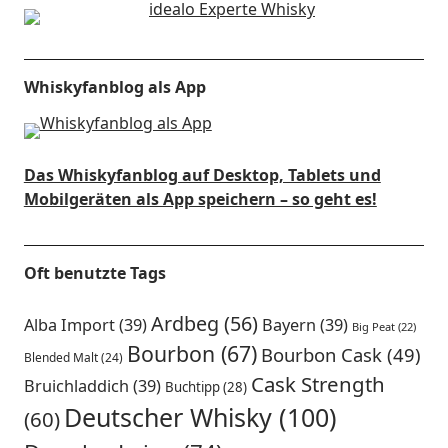
Whiskyfanblog als App
Das Whiskyfanblog auf Desktop, Tablets und
Mobilgeräten als App speichern – so geht es!
Oft benutzte Tags
Ardbeg
(56)
Alba Import
(39)
Bayern
(39)
Big Peat
(22)
Bourbon
(67)
Bourbon Cask
(49)
Blended Malt
(24)
Cask Strength
Bruichladdich
(39)
Buchtipp
(28)
Deutscher Whisky
(100)
(60)