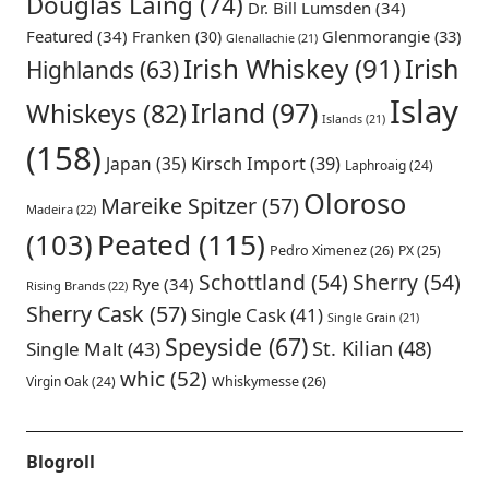
Douglas Laing
(74)
Dr. Bill Lumsden
(34)
Featured
(34)
Glenmorangie
(33)
Franken
(30)
Glenallachie
(21)
Irish Whiskey
(91)
Irish
Highlands
(63)
Islay
Irland
(97)
Whiskeys
(82)
Islands
(21)
(158)
Japan
(35)
Kirsch Import
(39)
Laphroaig
(24)
Oloroso
Mareike Spitzer
(57)
Madeira
(22)
Peated
(115)
(103)
Pedro Ximenez
(26)
PX
(25)
Schottland
(54)
Sherry
(54)
Rye
(34)
Rising Brands
(22)
Sherry Cask
(57)
Single Cask
(41)
Single Grain
(21)
Speyside
(67)
St. Kilian
(48)
Single Malt
(43)
whic
(52)
Virgin Oak
(24)
Whiskymesse
(26)
Blogroll