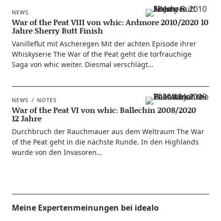
NEWS
War of the Peat VIII von whic: Ardmore 2010/2020 10
Jahre Sherry Butt Finish
Vanil­le­flut mit Asche­re­gen Mit der ach­ten Epi­so­de ihrer
Whis­ky­se­rie The War of the Peat geht die torf­rau­chi­ge
Saga von whic wei­ter. Dies­mal verschlägt…
NEWS
NOTES
War of the Peat VI von whic: Ballechin 2008/2020
12 Jahre
Durch­bruch der Rauch­mau­er aus dem Welt­raum The War
of the Peat geht in die nächs­te Run­de. In den High­lands
wur­de von den Invasoren…
Meine Expertenmeinungen bei idealo