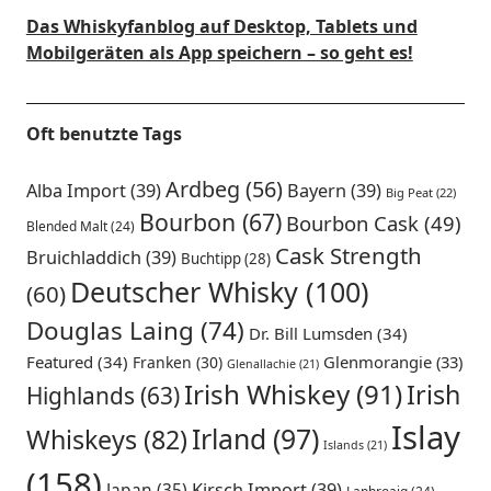
Das Whiskyfanblog auf Desktop, Tablets und
Mobilgeräten als App speichern – so geht es!
Oft benutzte Tags
Ardbeg
(56)
Alba Import
(39)
Bayern
(39)
Big Peat
(22)
Bourbon
(67)
Bourbon Cask
(49)
Blended Malt
(24)
Cask Strength
Bruichladdich
(39)
Buchtipp
(28)
Deutscher Whisky
(100)
(60)
Douglas Laing
(74)
Dr. Bill Lumsden
(34)
Featured
(34)
Glenmorangie
(33)
Franken
(30)
Glenallachie
(21)
Irish Whiskey
(91)
Irish
Highlands
(63)
Islay
Irland
(97)
Whiskeys
(82)
Islands
(21)
(158)
Japan
(35)
Kirsch Import
(39)