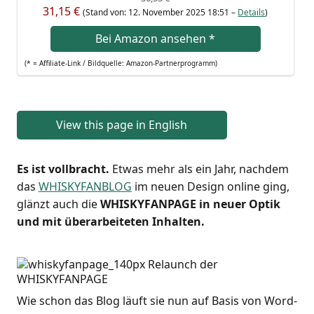
31,15 €
(Stand von: 12. Novem­ber 2025 18:51 –
Details
)
Bei Ama­zon anse­hen
*
(* = Affi­lia­te-Link / Bild­quel­le: Amazon-Partnerprogramm)
View this page in English
Es ist voll­bracht.
Etwas mehr als ein Jahr, nach­dem
das
WHISKYFANBLOG
im neu­en Design online ging,
glänzt auch die
WHISKYFANPAGE
in neu­er Optik
und mit über­ar­bei­te­ten Inhalten.
Wie schon das Blog läuft sie nun auf Basis von Word­