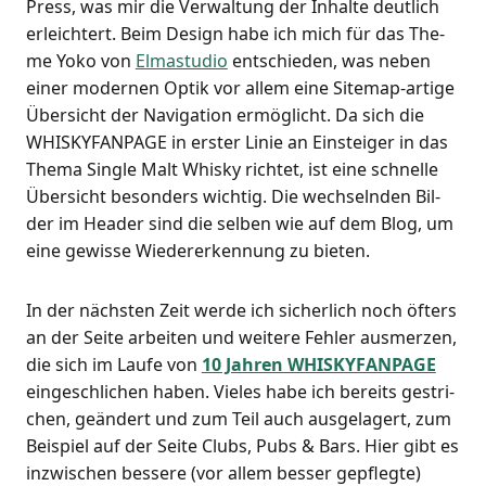
Press, was mir die Ver­wal­tung der Inhal­te deut­lich
erleich­tert. Beim Design habe ich mich für das The­
me Yoko von
Elma­stu­dio
ent­schie­den, was neben
einer moder­nen Optik vor allem eine Site­map-arti­ge
Über­sicht der Navi­ga­ti­on ermög­licht. Da sich die
WHISKYFANPAGE in ers­ter Linie an Ein­stei­ger in das
The­ma Sin­gle Malt Whis­ky rich­tet, ist eine schnel­le
Über­sicht beson­ders wich­tig. Die wech­seln­den Bil­
der im Hea­der sind die sel­ben wie auf dem Blog, um
eine gewis­se Wie­der­erken­nung zu bieten.
In der nächs­ten Zeit wer­de ich sicher­lich noch öfters
an der Sei­te arbei­ten und wei­te­re Feh­ler aus­mer­zen,
die sich im Lau­fe von
10 Jah­ren WHISKYFANPAGE
ein­ge­schli­chen haben. Vie­les habe ich bereits gestri­
chen, geän­dert und zum Teil auch aus­ge­la­gert, zum
Bei­spiel auf der Sei­te Clubs, Pubs & Bars. Hier gibt es
inzwi­schen bes­se­re (vor allem bes­ser gepfleg­te)