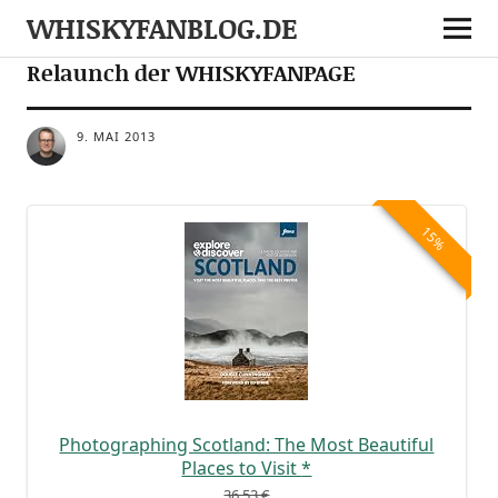
WHISKYFANBLOG.DE
SONSTIGES
Relaunch der WHISKYFANPAGE
9. MAI 2013
15%
Pho­to­gra­phing Scot­land: The Most Beau­tiful
Places to Visit
*
36,53 €