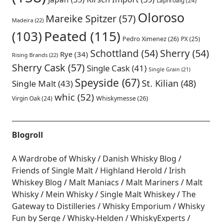
Laphroaig
(24)
Oloroso
Mareike Spitzer
(57)
Madeira
(22)
Peated
(115)
(103)
Pedro Ximenez
(26)
PX
(25)
Schottland
(54)
Sherry
(54)
Rye
(34)
Rising Brands
(22)
Sherry Cask
(57)
Single Cask
(41)
Single Grain
(21)
Speyside
(67)
St. Kilian
(48)
Single Malt
(43)
whic
(52)
Virgin Oak
(24)
Whiskymesse
(26)
Blogroll
A Wardrobe of Whisky
Danish Whisky Blog
Friends of Single Malt
Highland Herold
Irish
Whiskey Blog
Malt Maniacs
Malt Mariners
Malt
Whisky
Mein Whisky
Single Malt Whiskey
The
Gateway to Distilleries
Whisky Emporium
Whisky
Fun by Serge
Whisky-Helden
WhiskyExperts