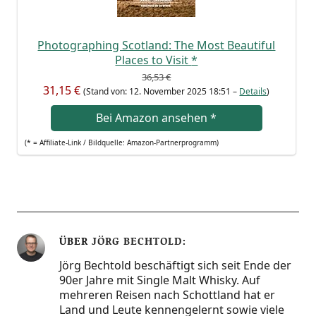
Pho­to­gra­phing Scot­land: The Most Beau­tiful
Places to Visit
*
36,53 €
31,15 €
(Stand von: 12. Novem­ber 2025 18:51 –
Details
)
Bei Ama­zon anse­hen
*
(* = Affi­lia­te-Link / Bild­quel­le: Amazon-Partnerprogramm)
ÜBER
JÖRG BECHTOLD
Jörg Bechtold beschäftigt sich seit Ende der
90er Jahre mit Single Malt Whisky. Auf
mehreren Reisen nach Schottland hat er
Land und Leute kennengelernt sowie viele