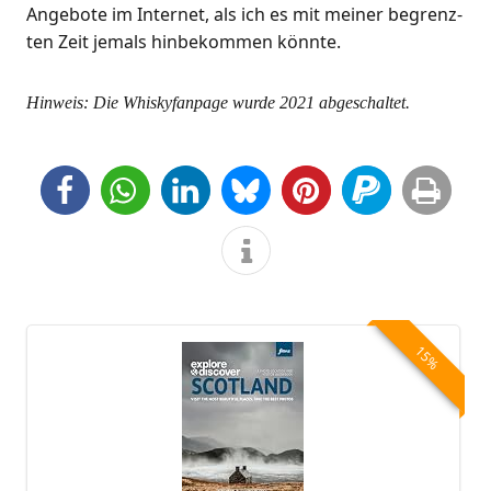
Ange­bo­te im Inter­net, als ich es mit mei­ner begrenz­
ten Zeit jemals hin­be­kom­men könnte.
Hin­weis: Die Whis­ky­fan­page wur­de 2021 abgeschaltet.
15%