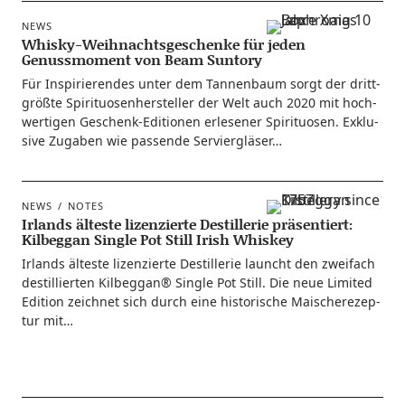
NEWS
Whisky-Weihnachtsgeschenke für jeden
Genussmoment von Beam Suntory
Für Inspi­rie­ren­des unter dem Tan­nen­baum sorgt der dritt­
größ­te Spi­ri­tuo­sen­her­stel­ler der Welt auch 2020 mit hoch­
wer­ti­gen Geschenk-Edi­­tio­­nen erle­se­ner Spi­ri­tuo­sen. Exklu­
si­ve Zuga­ben wie pas­sen­de Serviergläser…
NEWS
NOTES
Irlands älteste lizenzierte Destillerie präsentiert:
Kilbeggan Single Pot Still Irish Whiskey
Irlands ältes­te lizen­zier­te Destil­le­rie launcht den zwei­fach
destil­lier­ten Kil­be­ggan® Sin­gle Pot Still. Die neue Limi­t­ed
Edi­ti­on zeich­net sich durch eine his­to­ri­sche Mai­sche­re­zep­
tur mit…