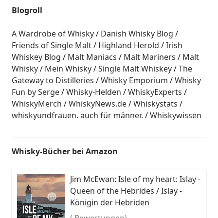
Blogroll
A Wardrobe of Whisky
Danish Whisky Blog
Friends of Single Malt
Highland Herold
Irish
Whiskey Blog
Malt Maniacs
Malt Mariners
Malt
Whisky
Mein Whisky
Single Malt Whiskey
The
Gateway to Distilleries
Whisky Emporium
Whisky
Fun by Serge
Whisky-Helden
WhiskyExperts
WhiskyMerch
WhiskyNews.de
Whiskystats
whiskyundfrauen. auch für männer.
Whiskywissen
Whisky-Bücher bei Amazon
Jim McEwan: Isle of my heart: Islay -
Queen of the Hebrides / Islay -
Königin der Hebriden
( Bewertungen)