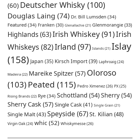
Deutscher Whisky
(100)
(60)
Douglas Laing
(74)
Dr. Bill Lumsden
(34)
Featured
(34)
Glenmorangie
(33)
Franken
(30)
Glenallachie
(21)
Irish Whiskey
(91)
Irish
Highlands
(63)
Islay
Irland
(97)
Whiskeys
(82)
Islands
(21)
(158)
Japan
(35)
Kirsch Import
(39)
Laphroaig
(24)
Oloroso
Mareike Spitzer
(57)
Madeira
(22)
Peated
(115)
(103)
Pedro Ximenez
(26)
PX
(25)
Schottland
(54)
Sherry
(54)
Rye
(34)
Rising Brands
(22)
Sherry Cask
(57)
Single Cask
(41)
Single Grain
(21)
Speyside
(67)
St. Kilian
(48)
Single Malt
(43)
whic
(52)
Virgin Oak
(24)
Whiskymesse
(26)