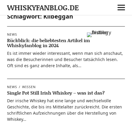
WHISKYFANBLOG.DE
Schlagwort:
Kilbeggan
NEWS
Rückblick: die beliebtesten Artikel im
Whiskyfanblog in 2024
Es ist immer wie­der inter­es­sant, wenn man sich anschaut,
was die Besu­che­rin­nen und Besu­cher tat­säch­lich lesen.
Oft sind es ganz ande­re Inhal­te, als…
NEWS
WISSEN
Single Pot Still Irish Whiskey – was ist das?
Der iri­sche Whis­key hat eine lan­ge und wech­sel­vol­le
Geschich­te, die bis ins Mit­tel­al­ter zurück­reicht. Die ers­ten
schrift­li­chen Auf­zeich­nun­gen über die Her­stel­lung von
Whiskey…