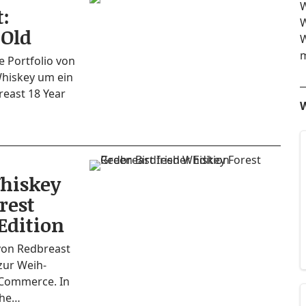
W
:
W
 Old
W
m
e Port­fo­lio von
 Whis­key um ein
re­ast 18 Year
W
Whiskey
rest
Edition
 von Red­bre­ast
 zur Weih­
E‑Commerce. In
sche…