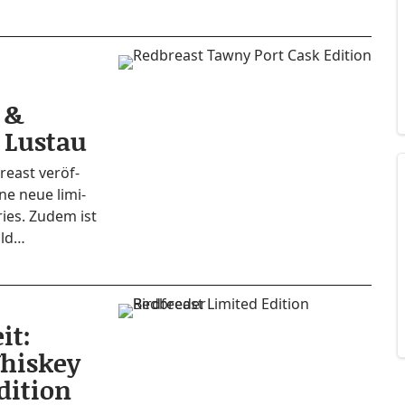
n &
 Lustau
e­ast ver­öf­
ne neue limi­
Series. Zudem ist
old…
it:
Whiskey
dition