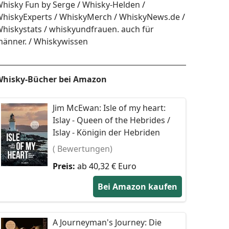
hisky Fun by Serge
Whisky-Helden
hiskyExperts
WhiskyMerch
WhiskyNews.de
hiskystats
whiskyundfrauen. auch für
änner.
Whiskywissen
hisky-Bücher bei Amazon
Jim McEwan: Isle of my heart:
Islay - Queen of the Hebrides /
Islay - Königin der Hebriden
( Bewertungen)
Preis:
ab 40,32 € Euro
Bei Amazon kaufen
A Journeyman's Journey: Die