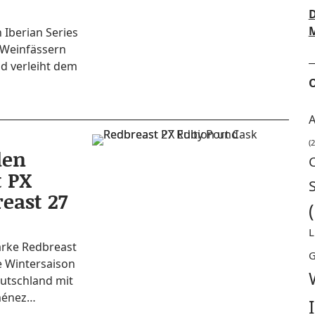
D
M
n Ibe­ri­an Series
Wein­­fäs­­sern
d ver­leiht dem
O
A
(2
den
t PX
east 27
L
ar­ke Red­bre­ast
G
 Win­ter­sai­son
Deutsch­land mit
iménez…