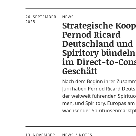
26. SEPTEMBER
NEWS
2025
Strategische Koop
Pernod Ricard
Deutschland und
Spiritory bündeln
im Direct-to-Co
Geschäft
Nach dem Beginn ihrer Zusam­me
Juni haben Per­nod Ricard Deutsc
der welt­weit füh­ren­den Spi­ri­tuo
men, und Spi­ri­to­ry, Euro­pas am
wach­sen­der Spirituosenmarktp
13. NOVEMBER
NEWS
NOTES