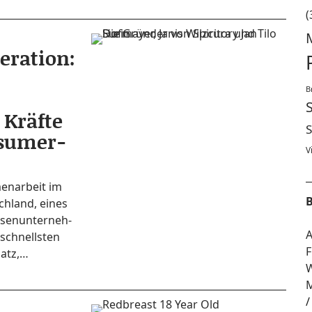
(
eration:
B
 Kräfte
S
nsumer-
V
n­ar­beit im
B
h­land, eines
­sen­un­ter­neh­
A
 schnells­ten
F
latz,…
W
M