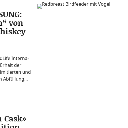
SUNG:
n“ von
Whiskey
­Life Inter­na­
 Erhalt der
limi­tier­ten und
hen Abfüllung…
m Cask»
ition