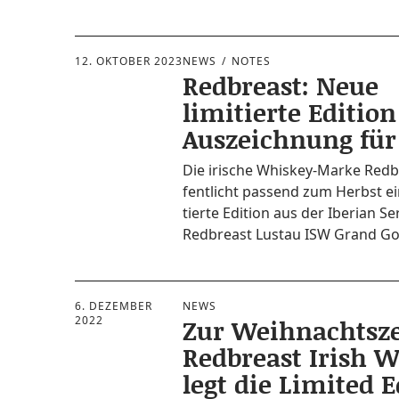
12. OKTOBER 2023
NEWS
NOTES
Redbreast: Neue
limitierte Editio
Auszeichnung für
Die iri­sche Whis­key-Mar­ke Red­br
fent­licht pas­send zum Herbst ei
tier­te Edi­ti­on aus der Ibe­ri­an 
Red­bre­ast Lustau ISW Grand G
6. DEZEMBER
NEWS
2022
Zur Weihnachtsze
Redbreast Irish 
legt die Limited E