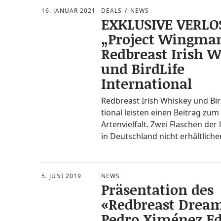
16. JANUAR 2021
DEALS
NEWS
EXKLUSIVE VERLO
„Project Wingma
Redbreast Irish 
und BirdLife
International
Red­bre­ast Irish Whis­key und Bird
tio­nal leis­ten einen Bei­trag zum
Arten­viel­falt. Zwei Fla­schen der 
in Deutsch­land nicht erhält­li­c
5. JUNI 2019
NEWS
Präsentation des
«Redbreast Drea
Pedro Ximénez Ed