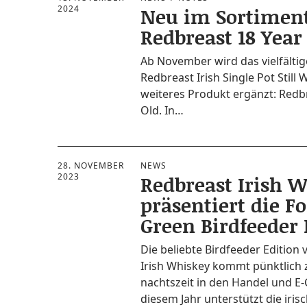
2024
Neu im Sortiment
Redbreast 18 Year
Ab Novem­ber wird das viel­fäl­ti­g
Red­bre­ast Irish Sin­gle Pot Still
wei­te­res Pro­dukt ergänzt: Red­b
Old. In…
28. NOVEMBER
NEWS
2023
Redbreast Irish 
präsentiert die Fo
Green Birdfeeder 
Die belieb­te Bird­fee­der Edi­ti­on
Irish Whis­key kommt pünkt­lich
nachts­zeit in den Han­del und 
die­sem Jahr unter­stützt die iri