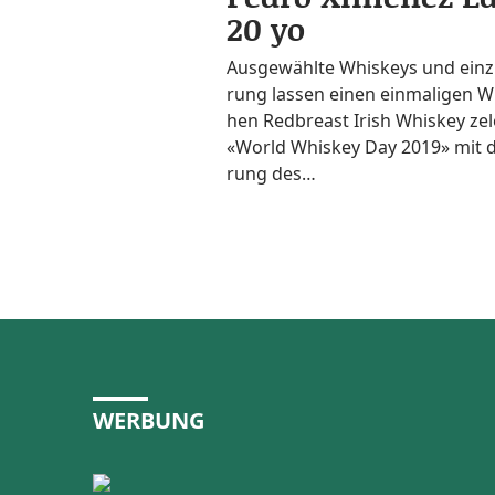
20 yo
Aus­ge­wähl­te Whis­keys und ein­zi
rung las­sen einen ein­ma­li­gen W
hen Red­bre­ast Irish Whis­key zel
«World Whis­key Day 2019» mit d
rung des…
WERBUNG