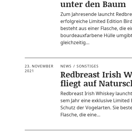
unter den Baum
Zum Jah­res­en­de launcht Red­bre
erfolg­rei­che Limi­t­ed Edi­ti­on Bird
besteht aus einer Fla­sche, die ei
bour­deaux­far­be­ne Hül­le umgib
gleichzeitig…
23. NOVEMBER
NEWS
SONSTIGES
2021
Redbreast Irish 
fliegt auf Naturs
Red­bre­ast Irish Whis­key launcht
sem Jahr eine exklu­si­ve Limi­t­ed 
Schutz der Vogel­ar­ten. Sie best
Fla­sche, die eine…