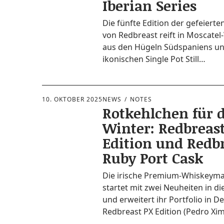
Iberian Series
Die fünf­te Edi­ti­on der gefei­er­te
von Red­bre­ast reift in Mos­­ca­­tel-
aus den Hügeln Süd­spa­ni­ens un
iko­ni­schen Sin­gle Pot Still…
10. OKTOBER 2025
NEWS
NOTES
Rotkehlchen für 
Winter: Redbreas
Edition und Redbr
Ruby Port Cask
Die iri­sche Pre­­mi­um-Whis­key­­­m
star­tet mit zwei Neu­hei­ten in die
und erwei­tert ihr Port­fo­lio in 
Red­bre­ast PX Edi­ti­on (Pedro X