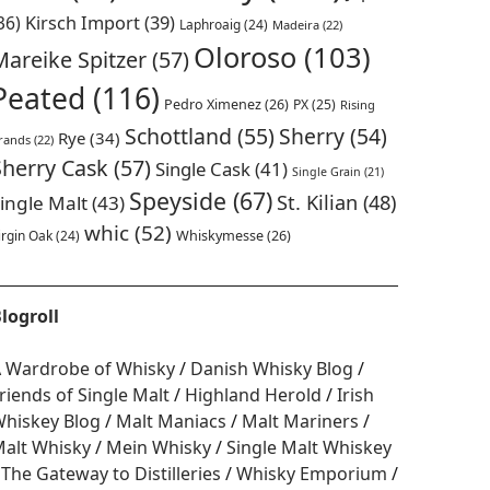
36)
Kirsch Import
(39)
Laphroaig
(24)
Madeira
(22)
Oloroso
(103)
Mareike Spitzer
(57)
Peated
(116)
Pedro Ximenez
(26)
PX
(25)
Rising
Schottland
(55)
Sherry
(54)
Rye
(34)
rands
(22)
Sherry Cask
(57)
Single Cask
(41)
Single Grain
(21)
Speyside
(67)
St. Kilian
(48)
ingle Malt
(43)
whic
(52)
irgin Oak
(24)
Whiskymesse
(26)
logroll
 Wardrobe of Whisky
Danish Whisky Blog
riends of Single Malt
Highland Herold
Irish
hiskey Blog
Malt Maniacs
Malt Mariners
alt Whisky
Mein Whisky
Single Malt Whiskey
The Gateway to Distilleries
Whisky Emporium