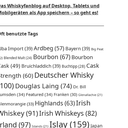
as Whiskyfanblog auf Desktop, Tablets und
obilgeräten als App speichern – so geht es!
ft benutzte Tags
Ardbeg
(57)
lba Import
(39)
Bayern
(39)
Big Peat
Bourbon
(67)
Bourbon
Blended Malt
(24)
2)
Cask
Cask
(49)
Bruichladdich
(39)
Buchtipp
(28)
Deutscher Whisky
Strength
(60)
(100)
Douglas Laing
(74)
Dr. Bill
umsden
(34)
Featured
(34)
Franken
(30)
Glenallachie
(21)
Irish
Highlands
(63)
lenmorangie
(33)
Whiskey
(91)
Irish Whiskeys
(82)
Islay
(159)
Irland
(97)
Japan
Islands
(21)