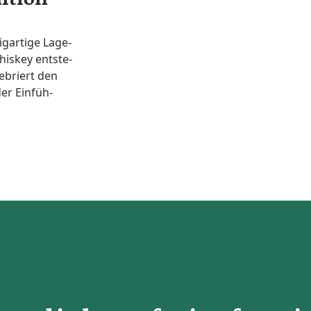
g­ar­ti­ge Lage­
his­key ent­ste­
e­briert den
er Ein­füh­