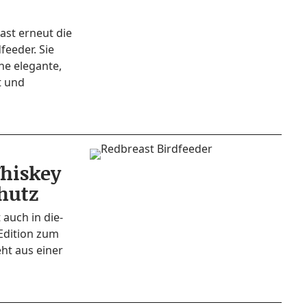
­ast erneut die
­fee­der. Sie
ne ele­gan­te,
t und
Whiskey
chutz
 auch in die­
Edi­ti­on zum
eht aus einer