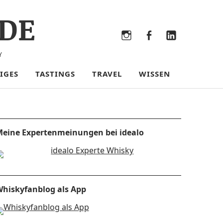
DE
Bluesky
Threads
Instagram
Facebook
LinkedIn
Y
IGES
TASTINGS
TRAVEL
WISSEN
eine Expertenmeinungen bei idealo
hiskyfanblog als App