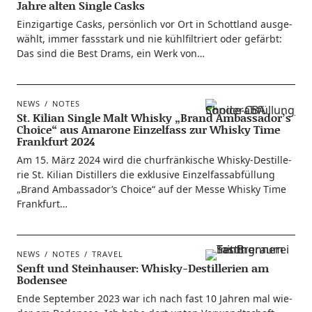
Jahre alten Single Casks
Ein­zig­ar­ti­ge Casks, per­sön­lich vor Ort in Schott­land aus­ge­
wählt, immer fass­stark und nie kühl­fil­triert oder gefärbt:
Das sind die Best Drams, ein Werk von…
NEWS
NOTES
St. Kilian Single Malt Whisky „Brand Ambassador’s
Choice“ aus Amarone Einzelfass zur Whisky Time
Frankfurt 2024
Am 15. März 2024 wird die chur­frän­ki­sche Whis­ky-Destil­­le­
rie St. Kili­an Distil­lers die exklu­si­ve Ein­zel­fass­ab­fül­lung
„Brand Ambassador’s Choice“ auf der Mes­se Whis­ky Time
Frankfurt…
NEWS
NOTES
TRAVEL
Senft und Steinhauser: Whisky-Destillerien am
Bodensee
Ende Sep­tem­ber 2023 war ich nach fast 10 Jah­ren mal wie­