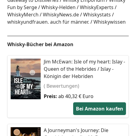
Gateway to Distilleries
Whisky Emporium
Whisky
Fun by Serge
Whisky-Helden
WhiskyExperts
WhiskyMerch
WhiskyNews.de
Whiskystats
whiskyundfrauen. auch für männer.
Whiskywissen
Whisky-Bücher bei Amazon
Jim McEwan: Isle of my heart: Islay -
Queen of the Hebrides / Islay -
Königin der Hebriden
( Bewertungen)
Preis:
ab 40,32 € Euro
Bei Amazon kaufen
A Journeyman's Journey: Die