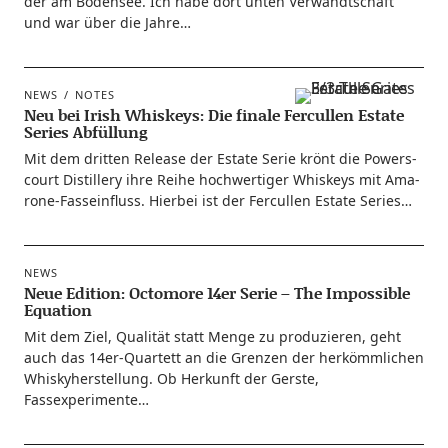
der am Boden­see. Ich habe dort unten Ver­wandt­schaft
und war über die Jahre…
NEWS
NOTES
Neu bei Irish Whiskeys: Die finale Fercullen Estate
Series Abfüllung
Mit dem drit­ten Release der Estate Serie krönt die Powers­
court Distil­lery ihre Rei­he hoch­wer­ti­ger Whis­keys mit Ama­
ro­­ne-Fas­s­ein­­fluss. Hier­bei ist der Fer­cul­len Estate Series…
NEWS
Neue Edition: Octomore 14er Serie – The Impossible
Equation
Mit dem Ziel, Qua­li­tät statt Men­ge zu pro­du­zie­ren, geht
auch das 14er-Quar­­tett an die Gren­zen der her­kömm­li­chen
Whis­ky­her­stel­lung. Ob Her­kunft der Gers­te,
Fassexperimente…