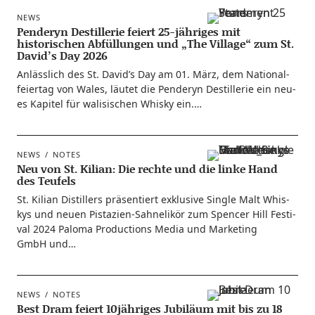
NEWS
Penderyn Destillerie feiert 25-jähriges mit
historischen Abfüllungen und „The Village“ zum St.
David’s Day 2026
Anläss­lich des St. David’s Day am 01. März, dem Natio­nal­
fei­er­tag von Wales, läu­tet die Pen­deryn Destil­le­rie ein neu­
es Kapi­tel für wali­si­schen Whis­ky ein.…
NEWS
NOTES
Neu von St. Kilian: Die rechte und die linke Hand
des Teufels
St. Kili­an Distil­lers prä­sen­tiert exklu­si­ve Sin­gle Malt Whis­
kys und neu­en Pis­ta­zi­en-Sahn­e­li­kör zum Spen­cer Hill Fes­ti­
val 2024 Palo­ma Pro­duc­tions Media und Mar­ke­ting
GmbH und…
NEWS
NOTES
Best Dram feiert 10jähriges Jubiläum mit bis zu 18