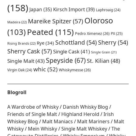
(158)
Japan
(35)
Kirsch Import
(39)
Laphroaig
(24)
Oloroso
Mareike Spitzer
(57)
Madeira
(22)
Peated
(115)
(103)
Pedro Ximenez
(26)
PX
(25)
Schottland
(54)
Sherry
(54)
Rye
(34)
Rising Brands
(22)
Sherry Cask
(57)
Single Cask
(41)
Single Grain
(21)
Speyside
(67)
St. Kilian
(48)
Single Malt
(43)
whic
(52)
Virgin Oak
(24)
Whiskymesse
(26)
Blogroll
A Wardrobe of Whisky
Danish Whisky Blog
Friends of Single Malt
Highland Herold
Irish
Whiskey Blog
Malt Maniacs
Malt Mariners
Malt
Whisky
Mein Whisky
Single Malt Whiskey
The