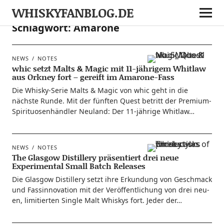
WHISKYFANBLOG.DE
Schlagwort:
Amarone
NEWS
NOTES
whic setzt Malts & Magic mit 11-jährigem Whitlaw
aus Orkney fort – gereift im Amarone-Fass
Die Whis­ky-Serie Malts & Magic von whic geht in die
nächs­te Run­de. Mit der fünf­ten Quest betritt der Pre­­mi­um-
Spi­ri­­tuo­­sen­hän­d­­ler Neu­land: Der 11-jäh­ri­­ge Whitlaw…
NEWS
NOTES
The Glasgow Distillery präsentiert drei neue
Experimental Small Batch Releases
Die Glas­gow Distil­lery setzt ihre Erkun­dung von Geschmack
und Fass­in­no­va­ti­on mit der Ver­öf­fent­li­chung von drei neu­
en, limi­tier­ten Sin­gle Malt Whis­kys fort. Jeder der…