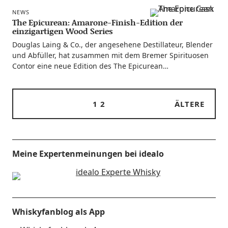
NEWS
The Epicurean: Amarone-Finish-Edition der
einzigartigen Wood Series
Dou­glas Laing & Co., der ange­se­he­ne Destil­la­teur, Blen­der
und Abfül­ler, hat zusam­men mit dem Bre­mer Spi­ri­tuo­sen
Con­tor eine neue Edi­ti­on des The Epicurean…
1
2
ÄLTERE
Meine Expertenmeinungen bei idealo
Whiskyfanblog als App