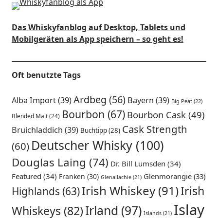
Das Whiskyfanblog auf Desktop, Tablets und
Mobilgeräten als App speichern – so geht es!
Oft benutzte Tags
Ardbeg
(56)
Alba Import
(39)
Bayern
(39)
Big Peat
(22)
Bourbon
(67)
Bourbon Cask
(49)
Blended Malt
(24)
Cask Strength
Bruichladdich
(39)
Buchtipp
(28)
Deutscher Whisky
(100)
(60)
Douglas Laing
(74)
Dr. Bill Lumsden
(34)
Featured
(34)
Glenmorangie
(33)
Franken
(30)
Glenallachie
(21)
Irish Whiskey
(91)
Irish
Highlands
(63)
Islay
Irland
(97)
Whiskeys
(82)
Islands
(21)