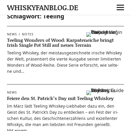
WHISKYFANBLOG.DE
Schlagwort:
Teeling
NEWS
NOTES
Teeling Wonders of Wood: Karpateneiche bringt
Irish Single Pot Still auf neues Terrain
Tee­ling Whis­key, der meist­aus­ge­zeich­ne­te iri­sche Whis­key
der Welt, prä­sen­tiert die vier­te Aus­ga­be sei­ner limi­tier­ten
Won­ders of Wood-Rei­he. Die­se Serie erforscht, wie sel­te­
ne und…
NEWS
Feiere den St. Patrick’s Day mit Teeling Whiskey
Im März lädt Tee­ling Whis­key-Lie­b­ha­­ber dazu ein, den
Geist des St. Patrick’s Day zu ent­de­cken – ein Fest der iri­
schen Kul­tur, des Geschich­ten­er­zäh­lens und exzel­len­ter
Whis­kys, die man am liebs­ten mit Freun­den genießt.
Mit einem…