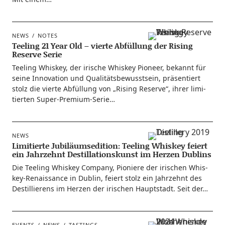
NEWS
NOTES
Teeling 21 Year Old – vierte Abfüllung der Rising
Reserve Serie
Tee­ling Whis­key, der iri­sche Whis­key Pio­neer, bekannt für
sei­ne Inno­va­ti­on und Qua­li­täts­be­wusst­sein, prä­sen­tiert
stolz die vier­te Abfül­lung von „Rising Reser­ve“, ihrer limi­
tier­ten Super-Premium-Serie…
NEWS
Limitierte Jubiläumsedition: Teeling Whiskey feiert
ein Jahrzehnt Destillationskunst im Herzen Dublins
Die Tee­ling Whis­key Com­pa­ny, Pio­nie­re der iri­schen Whis­
key-Renais­­sance in Dub­lin, fei­ert stolz ein Jahr­zehnt des
Destil­lie­rens im Her­zen der iri­schen Haupt­stadt. Seit der…
EVENTS
NEWS
TASTINGS