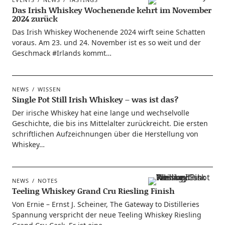
Das Irish Whiskey Wochenende kehrt im November
2024 zurück
Das Irish Whis­key Wochen­en­de 2024 wirft sei­ne Schat­ten
vor­aus. Am 23. und 24. Novem­ber ist es so weit und der
Geschmack #Irlands kommt…
NEWS
WISSEN
Single Pot Still Irish Whiskey – was ist das?
Der iri­sche Whis­key hat eine lan­ge und wech­sel­vol­le
Geschich­te, die bis ins Mit­tel­al­ter zurück­reicht. Die ers­ten
schrift­li­chen Auf­zeich­nun­gen über die Her­stel­lung von
Whiskey…
NEWS
NOTES
Teeling Whiskey Grand Cru Riesling Finish
Von Ernie – Ernst J. Schei­ner, The Gate­way to Distil­le­ries
Span­nung ver­spricht der neue Tee­ling Whis­key Ries­ling