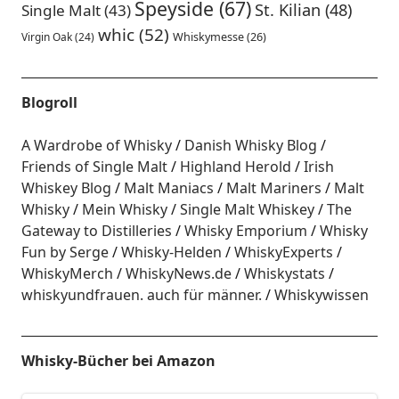
Speyside
(67)
St. Kilian
(48)
Single Malt
(43)
whic
(52)
Virgin Oak
(24)
Whiskymesse
(26)
Blogroll
A Wardrobe of Whisky
Danish Whisky Blog
Friends of Single Malt
Highland Herold
Irish
Whiskey Blog
Malt Maniacs
Malt Mariners
Malt
Whisky
Mein Whisky
Single Malt Whiskey
The
Gateway to Distilleries
Whisky Emporium
Whisky
Fun by Serge
Whisky-Helden
WhiskyExperts
WhiskyMerch
WhiskyNews.de
Whiskystats
whiskyundfrauen. auch für männer.
Whiskywissen
Whisky-Bücher bei Amazon