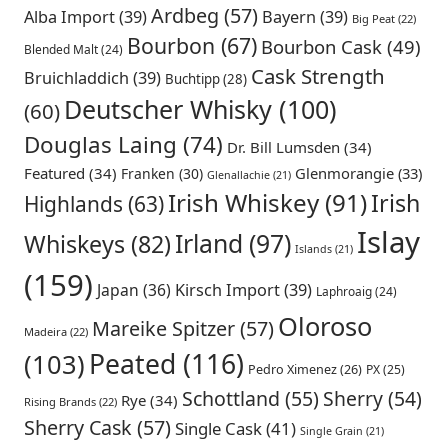
Ardbeg
(57)
Alba Import
(39)
Bayern
(39)
Big Peat
(22)
Bourbon
(67)
Bourbon Cask
(49)
Blended Malt
(24)
Cask Strength
Bruichladdich
(39)
Buchtipp
(28)
Deutscher Whisky
(100)
(60)
Douglas Laing
(74)
Dr. Bill Lumsden
(34)
Featured
(34)
Glenmorangie
(33)
Franken
(30)
Glenallachie
(21)
Irish Whiskey
(91)
Irish
Highlands
(63)
Islay
Irland
(97)
Whiskeys
(82)
Islands
(21)
(159)
Japan
(36)
Kirsch Import
(39)
Laphroaig
(24)
Oloroso
Mareike Spitzer
(57)
Madeira
(22)
Peated
(116)
(103)
Pedro Ximenez
(26)
PX
(25)
Schottland
(55)
Sherry
(54)
Rye
(34)
Rising Brands
(22)
Sherry Cask
(57)
Single Cask
(41)
Single Grain
(21)